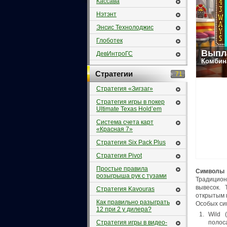
Кассава
Нэтэнт
Энсис Технолоджис
Глоботек
Выпл
ДевИнтроГС
музыкального автомата
Комбина
Cтратегии
71
Стратегия «Зигзаг»
Стратегия игры в покер
Ultimate Texas Hold’em
Система счета карт
«Красная 7»
Стратегия Six Pack Plus
Стратегия Pivot
Простые правила
Символы
розыгрыша рук с тузами
Традицио
вывесок. 
Стратегия Kavouras
открытым 
Как правильно разыграть
Особых си
12 при 2 у дилера?
Wild 
Стратегия игры в видео-
полос