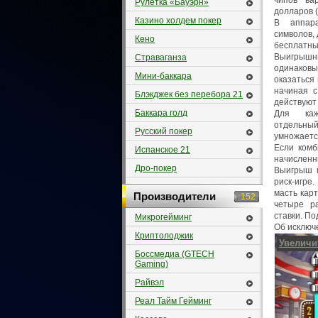
чипов ва
Рулетка «Бауэрн»
долларов (
Казино холдем покер
В аппара
символов, 
Кено
бесплатны
Выигрышн
Страваганза
одинаков
Мини-баккара
оказаться
начиная с
Блэкджек без перебора 21
действуют
Баккара голд
Для каж
отдельн
Русский покер
умножаетс
Если комб
Испанское 21
начисленн
Дро-покер
Выигрыш м
риск-игре
масть кар
Производители
152
четыре р
ставки. По
Микрогейминг
Об исключе
Криптолоджик
Увеличи
Боссмедиа (GTECH
Gaming)
Райвэл
Реал Тайм Гейминг