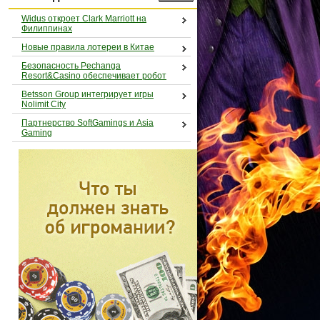
Widus откроет Clark Marriott на
Филиппинах
Новые правила лотереи в Китае
Безопасность Pechanga
Resort&Casino обеспечивает робот
Betsson Group интегрирует игры
Nolimit City
Партнерство SoftGamings и Asia
Gaming