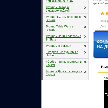
приключение» в Joy
десятибал
Турнир «Назад в
будущее» в Джой
Турнир «Битвы слотов» в
Bitstarz
Теги
:
Турнир Table Wars в
Дата
:
Bitstarz
Турнир «Войны слотов» в
BitStarz
ХОЧУ
Турниры в Betsson
НА Д
Ежедневные турниры в
Unibet
«Субботняя вечеринка» в
Crystal
Выб
Турнир «Дикая пятница» в
Crystal
Ка