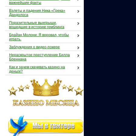
важнейшие факты
Взлеты и падения Ника «Грека»
Дандолоса
Поразительные выигрыши,
вошедшие в историю гемблинга
Риск-игра
Брайан Молони: Я воровал, чтобы
Можно увеличивать выплаты
играть.
Заблуждения о видео-покере
Нераскрытое преступление Билла
Бреннана
Как и зачем скачивать казино на
деньги?