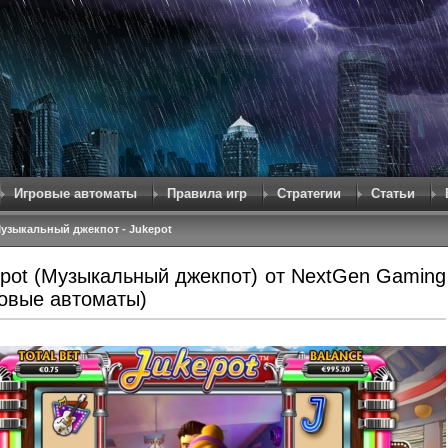
Игровые автоматы
Правила игр
Стратегии
Статьи
узыкальный джекпот - Jukepot
pot (Музыкальный джекпот) от NextGen Gaming
овые автоматы)