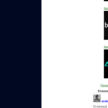
Ка
Каз
Посмо
Комме
arab
Отличны