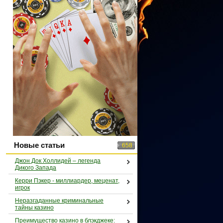
Новые статьи
658
Джон Док Холлидей – легенда
Дикого Запада
Керри Пэкер - миллиардер, меценат,
игрок
Неразгаданные криминальные
тайны казино
Увеличить
Преимущество казино в блэкджеке: