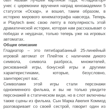
был назван лучшей картиной года. «Гладиатор»
унес с церемонии вручения наград киноакадемии 5
статуэток «Оскар», и вошел, таким образом, в
историю мирового кинематографа навсегда. Теперь
и Playtech внес свою лепту в популярность этой
драматической истории, которая нам рассказывает о
победах и неудачах, только теперь уже на игровых
автоматах.
Общее описание
Гладиатор – это пятибарабанный 25-линейный
игровой автомат от Плейтек с наличием дикого
символа, символа разброса, множителей,
рискованной игры, бонусной игры и другими
характеристиками, которые, безусловно,
заинтересуют вас.
Символами этой игры стали персонажи
одноименного фильма, и вы не только увидите
персонажей в статическом виде, но в слот включены
также сцены из фильма. Сын Марка Авелия Коммод
разговаривает со своей сестрой, говорит один из