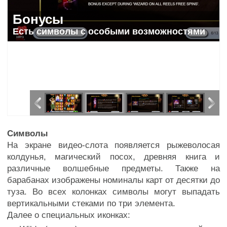
Бонусы
Есть символы с особыми возможностями
Символы
На экране видео-слота появляется рыжеволосая
колдунья, магический посох, древняя книга и
различные волшебные предметы. Также на
барабанах изображены номиналы карт от десятки до
туза. Во всех колонках символы могут выпадать
вертикальными стеками по три элемента.
Далее о специальных иконках: