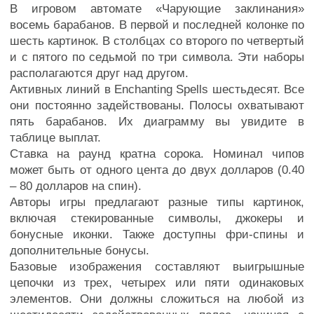
В игровом автомате «Чарующие заклинания»
восемь барабанов. В первой и последней колонке по
шесть картинок. В столбцах со второго по четвертый
и с пятого по седьмой по три символа. Эти наборы
располагаются друг над другом.
Активных линий в Enchanting Spells шестьдесят. Все
они постоянно задействованы. Полосы охватывают
пять барабанов. Их диаграмму вы увидите в
таблице выплат.
Ставка на раунд кратна сорока. Номинал чипов
может быть от одного цента до двух долларов (0.40
– 80 долларов на спин).
Авторы игры предлагают разные типы картинок,
включая стекированные символы, джокеры и
бонусные иконки. Также доступны фри-спины и
дополнительные бонусы.
Базовые изображения составляют выигрышные
цепочки из трех, четырех или пяти одинаковых
элементов. Они должны сложиться на любой из