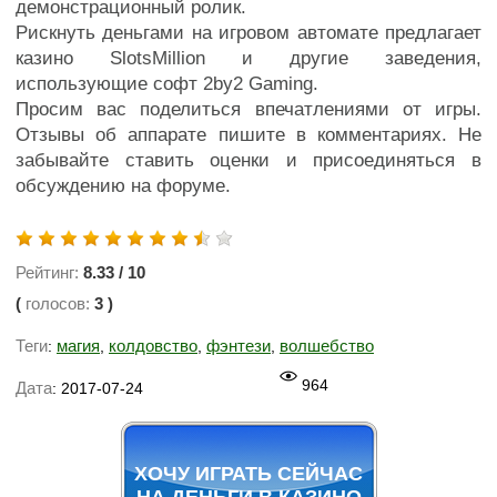
демонстрационный ролик.
Рискнуть деньгами на игровом автомате предлагает
казино SlotsMillion и другие заведения,
использующие софт 2by2 Gaming.
Просим вас поделиться впечатлениями от игры.
Отзывы об аппарате пишите в комментариях. Не
забывайте ставить оценки и присоединяться в
обсуждению на форуме.
Рейтинг:
8.33
/
10
(
голосов:
3
)
Теги
магия
колдовство
фэнтези
волшебство
:
,
,
,
964
Дата
: 2017-07-24
ХОЧУ ИГРАТЬ СЕЙЧАС
НА ДЕНЬГИ В КАЗИНО