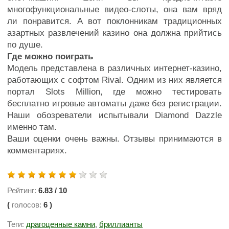
многофункциональные видео-слоты, она вам вряд
ли понравится. А вот поклонникам традиционных
азартных развлечений казино она должна прийтись
по душе.
Где можно поиграть
Модель представлена в различных интернет-казино,
работающих с софтом Rival. Одним из них является
портал Slots Million, где можно тестировать
бесплатно игровые автоматы даже без регистрации.
Наши обозреватели испытывали Diamond Dazzle
именно там.
Ваши оценки очень важны. Отзывы принимаются в
комментариях.
Рейтинг:
6.83
/
10
(
голосов:
6
)
Теги
драгоценные камни
бриллианты
:
,