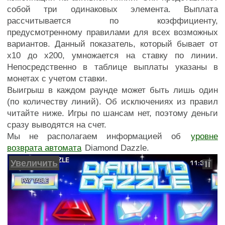
собой три одинаковых элемента. Выплата
рассчитывается по коэффициенту,
предусмотренному правилами для всех возможных
вариантов. Данный показатель, который бывает от
х10 до х200, умножается на ставку по линии.
Непосредственно в таблице выплаты указаны в
монетах с учетом ставки.
Выигрыш в каждом раунде может быть лишь один
(по количеству линий). Об исключениях из правил
читайте ниже. Игры по шансам нет, поэтому деньги
сразу выводятся на счет.
Мы не располагаем информацией об
уровне
возврата автомата
Diamond Dazzle.
Увеличить