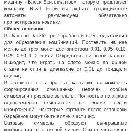
машину «Блеск бриллиантов», которую предлагает
компания Rival. Если вы любите традиционные
автоматы, рекомендуем обязательно
протестировать новинку.
Общее описание
В Diamond Dazzle три барабана и всего одна линия
для образования комбинаций. Поставить на нее
можно до трех монет достоинством 0.01, 0.05, 0.10,
0.25, 0.50, 1, 2, 5 или 10 кредитов в игровой валюте.
Выходит, что играть на слоте можно по общей
ставке на спин в диапазоне от 0.01 до тридцати
единиц.
В автомате есть простые картинки, возможность
формирования смешанных цепочек, особые
символы и призовые выплаты. Полностью на экране
одновременно появляются не более шести
изображений. Некоторые картинки после остановки
барабанов могут быть видны частично.
Базовые символы образуют выигрышные
комбинации на активной линии. Они представляют