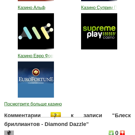
Казино Альф
Казино Суприм Плэй
Казино Евро Фортуна
Посмотрите больше казино
Комментарии
к записи "Блеск
2
бриллиантов - Diamond Dazzle"
0