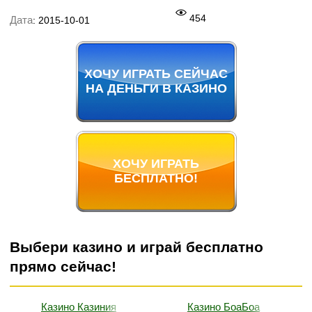
454
Дата
: 2015-10-01
ХОЧУ ИГРАТЬ СЕЙЧАС
НА ДЕНЬГИ В КАЗИНО
ХОЧУ ИГРАТЬ
БЕСПЛАТНО!
Выбери казино и играй бесплатно
прямо сейчас!
Казино Казиния
Казино БоаБоа