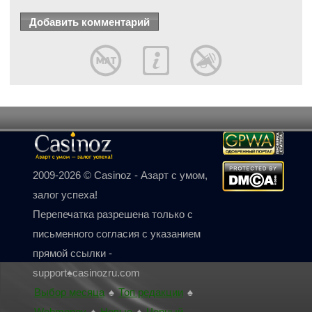
2009-2026 © Casinoz - Азарт с умом,
залог успеха!
Перепечатка разрешена только с
письменного согласия с указанием
прямой ссылки -
support♠casinozru.com
Выбор месяца
♠
Топ редакции
♠
Webmoney
♠
Новые
♠
Черный