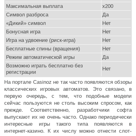
Максимальная выплата
x200
Символ разброса
Да
«Дикий» символ
Нет
Бонусная игра
Нет
Игра на удвоение (риск-игра)
Нет
Бесплатные спины (вращения)
Нет
Режим автоматической игры
Да
Возможно играть бесплатно без
Нет
регистрации
На портале Casinoz не так часто появляются обзоры
классических игровых автоматов. Это связано, в
первую очередь, с тем, что подобные модели
сейчас пользуются не столь высоким спросом, как
прежде. Соответственно, разработчики софта
выпускают их не очень часто. Однако периодически
интересные игры такого типа появляются в
интернет-казино. К их числу можно отнести слот-