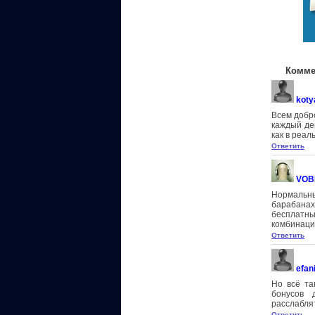
Комме
koty
Всем добро
каждый де
как в реал
Ответить
VOB
Нормальны
барабанах,
бесплатн
комбинация
Ответить
efan
Но всё та
бонусов 
расслабля
Ответить