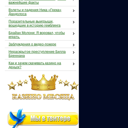
важнейшие факты
Взлеты и падения Ника «Грека»
Дандолоса
Поразительные выигрыши,
вошедшие в историю гемблинга
Брайан Молони: Я воровал, чтобы
играть.
Заблуждения о видео-покере
Нераскрытое преступление Билла
Бреннана
Как и зачем скачивать казино на
деньги?