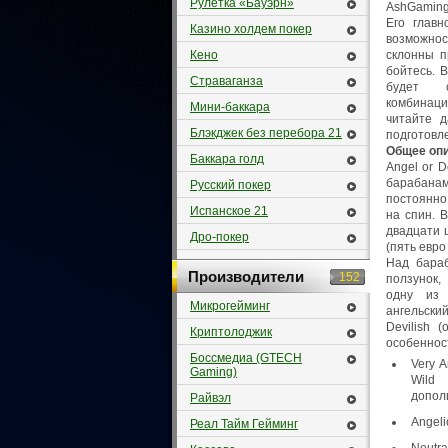
Рулетка «Бауэрн»
AshGaming
Его главн
Казино холдем покер
возможнос
Кено
склонны п
бойтесь. 
Страваганза
будет о
комбинаци
Мини-баккара
читайте д
Блэкджек без перебора 21
подготовл
Общее оп
Баккара голд
Angel or D
барабана
Русский покер
постоянно
Испанское 21
на спин. 
двадцати 
Дро-покер
(пять евро
Над бараб
Производители
152
ползунок
одну из 
Микрогейминг
ангельский
Devilish 
Криптолоджик
особенност
Боссмедиа (GTECH
Very 
Gaming)
Wild
допол
Райвэл
Angeli
Реал Тайм Гейминг