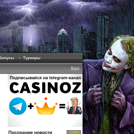
Бонусы
Турниры
Вход
Последние новости
10893