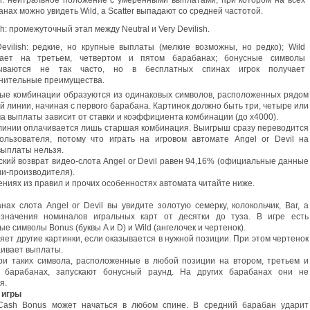
al: нейтральное положение с умеренными выплатами, при котором на всех
нах можно увидеть Wild, а Scatter выпадают со средней частотой.
sh: промежуточный этап между Neutral и Very Devilish.
Devilish: редкие, но крупные выплаты (мелкие возможны, но редко); Wild
ает на третьем, четвертом и пятом барабанах; бонусные символы
зываются не так часто, но в бесплатных спинах игрок получает
нительные преимущества.
е комбинации образуются из одинаковых символов, расположенных рядом
й линии, начиная с первого барабана. Картинок должно быть три, четыре или
а выплаты зависит от ставки и коэффициента комбинации (до х4000).
линии оплачивается лишь старшая комбинация. Выигрыш сразу переводится
ользователя, потому что играть на игровом автомате Angel or Devil на
выплаты нельзя.
ский возврат видео-слота Angel or Devil равен 94,16% (официальные данные
ии-производителя).
ениях из правил и прочих особенностях автомата читайте ниже.
нах слота Angel or Devil вы увидите золотую семерку, колокольчик, Bar, а
значения номиналов игральных карт от десятки до туза. В игре есть
е символы Bonus (буквы A и D) и Wild (ангелочек и чертенок).
яет другие картинки, если оказывается в нужной позиции. При этом чертенок
аивает выплаты.
ри таких символа, расположенные в любой позиции на втором, третьем и
м барабанах, запускают бонусный раунд. На других барабанах они не
я.
 игры
 Cash Bonus может начаться в любом спине. В средний барабан ударит