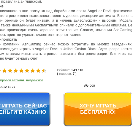
правил (на английском).
ие
писанного выше ползунка над барабанами слота Angel or Devil фактически
что игроки имеют возможность менять уровень дисперсии автомата. В «очень
м» режиме он будет низким, а в «очень дьявольском» - высоким. Модель
 также необычными бесплатными спинами с дополнительными опциями. Ее
оже производит очень хорошее впечатление. Словом, компании AshGaming
ось приятно удивить клиентов интернет-казино.
 поиграть
ю компании AshGaming сейчас можно встретить во многих заведениях.
комендует играть в Angel or Devil в Unibet Casino Black. Здесь разрешается
ым ставкам испытывать игровые автоматы без регистрации. Для игры на
но будет открыть счет.
Рейтинг:
9.43
/
10
(
голосов:
7
)
игровой автомат
видео-слот
,
905
 2012-11-27
 ИГРАТЬ СЕЙЧАС
ХОЧУ ИГРАТЬ
ЕНЬГИ В КАЗИНО
БЕСПЛАТНО!