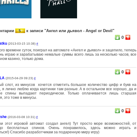
нтарии
к записи "Ангел или дьявол - Angel or Devil"
5
0
atku
(2013-03-15 10:38)
#
го времени суток, поиграл на автомате «Ангел и дьявол» и зацепило, теперь
нь играю и зарабатываю немалые суммы всего лишь за несколько часов, все
ьном казино, только дома.
0
LA
(2015-04-29 09:23)
#
й слот, из минусов хочется отметить большое количество цифр и букв на
 я лично люблю когда картинки там разные. А в остальном все хорошо, да и
ые спины выпадают периодически. Только оплачивается лишь старшая
, это тоже в минусы.
0
ishe
(2016-03-08 10:31)
#
ки этот игровой автомат создал ангел) Тут просто море возможностей, от
до бесплатных спинов. Очень понравилось, здесь можно играть и
ться!) Спасибо разработчикам за подаренную миру игру)