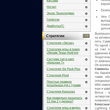
Neutr
Кассава
бараба
Нэтэнт
Devili
Энсис Технолоджис
Very 
Глоботек
выпад
пока
ДевИнтроГС
допол
Выигрышны
Cтратегии
71
на активно
пять. Сумм
Стратегия «Зигзаг»
По одной 
Стратегия игры в покер
на счет п
Ultimate Texas Hold’em
удвоение 
Теоретиче
Система счета карт
от компан
«Красная 7»
Об исключ
Стратегия Six Pack Plus
Символы
На бараба
Стратегия Pivot
также обо
специальны
Простые правила
Wild замен
розыгрыша рук с тузами
еще и удв
Стратегия Kavouras
Bonus – т
четверто
Как правильно разыграть
появляютс
12 при 2 у дилера?
Бонусные
Стратегия игры в видео-
Lightning