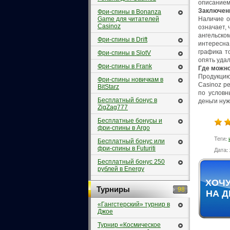
описанием 
Заключен
Фри-спины в Bonanza
Game для читателей
Наличие о
Casinoz
означает, 
ангельско
Фри-спины в Drift
интересна
графика т
Фри-спины в SlotV
опять удал
Фри-спины в Frank
Где можно
Продукци
Фри-спины новичкам в
Casinoz ре
BitStarz
по условн
Бесплатный бонус в
деньги нуж
ZigZag777
Бесплатные бонусы и
фри-спины в Argo
Теги
:
Бесплатный бонус или
фри-спины в Futuriti
Дата
:
Бесплатный бонус 250
рублей в Energy
ХОЧУ
Турниры
98
НА Д
«Гангстерский» турнир в
Джое
Турнир «Космическое