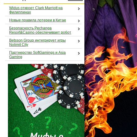
Widus откроет Clark Marriott на
Филиппинах
Новые правила лотереи в Китае
Безопасность Pechanga
Resort&Casino обеспечивает робот
Betsson Group интегрирует игры
Nolimit City
Партнерство SoftGamings и Asia
Gaming