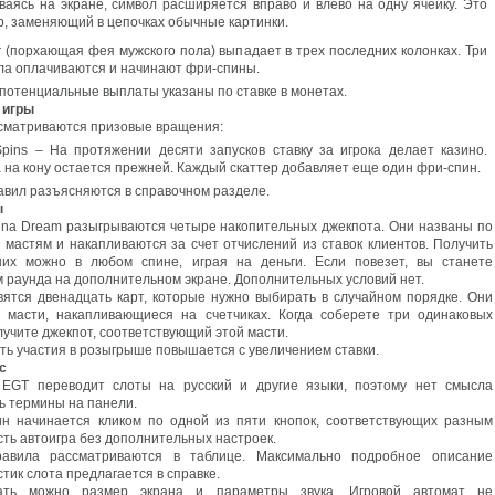
ваясь на экране, символ расширяется вправо и влево на одну ячейку. Это
р, заменяющий в цепочках обычные картинки.
er (порхающая фея мужского пола) выпадает в трех последних колонках. Три
ла оплачиваются и начинают фри-спины.
 потенциальные выплаты указаны по ставке в монетах.
 игры
сматриваются призовые вращения:
Spins – На протяжении десяти запусков ставку за игрока делает казино.
 на кону остается прежней. Каждый скаттер добавляет еще один фри-спин.
авил разъясняются в справочном разделе.
ы
ina Dream разыгрываются четыре накопительных джекпота. Они названы по
 мастям и накапливаются за счет отчислений из ставок клиентов. Получить
их можно в любом спине, играя на деньги. Если повезет, вы станете
м раунда на дополнительном экране. Дополнительных условий нет.
вятся двенадцать карт, которые нужно выбирать в случайном порядке. Они
 масти, накапливающиеся на счетчиках. Когда соберете три одинаковых
лучите джекпот, соответствующий этой масти.
ть участия в розыгрыше повышается с увеличением ставки.
с
EGT переводит слоты на русский и другие языки, поэтому нет смысла
ь термины на панели.
н начинается кликом по одной из пяти кнопок, соответствующих разным
сть автоигра без дополнительных настроек.
авила рассматриваются в таблице. Максимально подробное описание
тик слота предлагается в справке.
вать можно размер экрана и параметры звука. Игровой автомат не