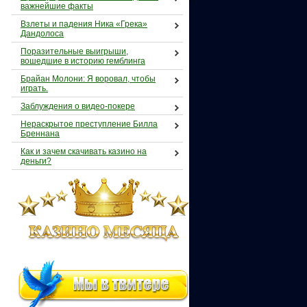
важнейшие факты
Взлеты и падения Ника «Грека»
Дандолоса
Поразительные выигрыши,
вошедшие в историю гемблинга
Выплаты
Брайан Молони: Я воровал, чтобы
играть.
Выигрыши формируются на 225 линиях
Заблуждения о видео-покере
Нераскрытое преступление Билла
Бреннана
Как и зачем скачивать казино на
деньги?