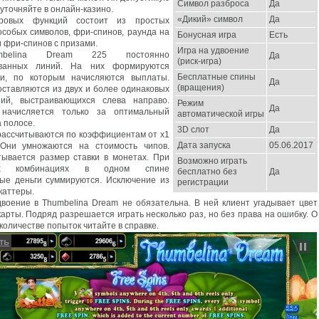
Символ разброса
Да
 уточняйте в онлайн-казино.
«Дикий» символ
Да
ровых функций состоит из простых
 особых символов, фри-спинов, раунда на
Бонусная игра
Есть
и фри-спинов с призами.
Игра на удвоение
belina Dream 225 постоянно
Да
(риск-игра)
ованных линий. На них формируются
Бесплатные спины
ии, по которым начисляются выплаты.
Да
(вращения)
оставляются из двух и более одинаковых
ний, выстраивающихся слева направо.
Режим
Да
начисляется только за оптимальный
автоматической игры
 полосе.
3D слот
Да
ассчитываются по коэффициентам от х1
Дата запуска
05.06.2017
 Они умножаются на стоимость чипов.
тывается размер ставки в монетах. При
Возможно играть
ких комбинациях в одном спине
бесплатно без
Да
ые деньги суммируются. Исключение из
регистрации
скаттеры.
двоение в Thumbelina Dream не обязательна. В ней клиент угадывает цвет
арты. Подряд разрешается играть несколько раз, но без права на ошибку. О
количестве попыток читайте в справке.
ть