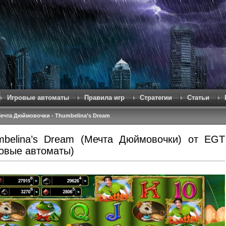
Игровые автоматы
Правила игр
Стратегии
Статьи
ечта Дюймовочки - Thumbelina’s Dream
mbelina’s Dream (Мечта Дюймовочки) от EGT
овые автоматы)