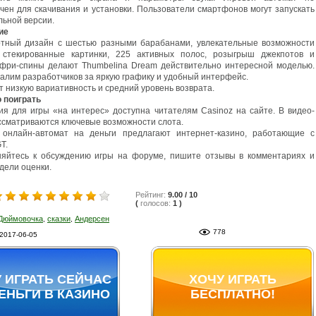
чен для скачивания и установки. Пользователи смартфонов могут запускать
льной версии.
ие
тный дизайн с шестью разными барабанами, увлекательные возможности
 стекированные картинки, 225 активных полос, розыгрыш джекпотов и
фри-спины делают Thumbelina Dream действительно интересной моделью.
валим разработчиков за яркую графику и удобный интерфейс.
т низкую вариативность и средний уровень возврата.
 поиграть
ия для игры «на интерес» доступна читателям Casinoz на сайте. В видео-
ссматриваются ключевые возможности слота.
 онлайн-автомат на деньги предлагают интернет-казино, работающие с
T.
яйтесь к обсуждению игры на форуме, пишите отзывы в комментариях и
дели оценки.
Рейтинг:
9.00
/
10
(
голосов:
1
)
Дюймовочка
сказки
Андерсен
,
,
778
 2017-06-05
 ИГРАТЬ СЕЙЧАС
ХОЧУ ИГРАТЬ
ЕНЬГИ В КАЗИНО
БЕСПЛАТНО!