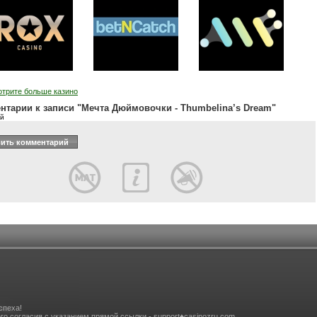
трите больше казино
нтарии к записи "Мечта Дюймовочки - Thumbelina’s Dream"
ой
успеха!
о согласия с указанием прямой ссылки - support♠casinozru.com