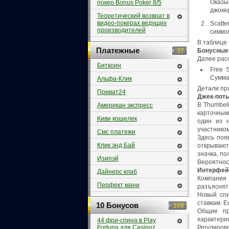
Оказы
покер Bonus Poker 8/5
джоке
Теоретический возврат в
видео-покерах ведущих
Scatt
производителей
симво
В таблице
Платежные
37
Бонусные
Далее рас
Биткоин
системы
Free 
Сумма
Альфа-Клик
Детали пр
Приват24
Джек-пот
В Thumbel
Американ экспресс
карточным
Киви кошелек
один из н
участнико
Смс платежи
Здесь поя
Клик энд Бай
открывают
значка, по
Изипэй
Вероятнос
Интерфей
Дайнерс клаб
Компания 
Перфект мани
разъяснят
Новый спи
ставкам. Е
10 Бонусов
169
Общие пр
характерис
44 фри-спина в Play
Fortuna для Casinoz
Регулиро