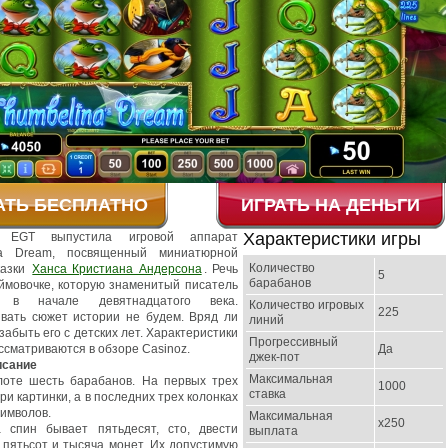
АТЬ БЕСПЛАТНО
ИГРАТЬ НА ДЕНЬГИ
Характеристики игры
я EGT выпустила игровой аппарат
na Dream, посвященный миниатюрной
Количество
казки
Ханса Кристиана Андерсона
. Речь
5
барабанов
ймовочке, которую знаменитый писатель
л в начале девятнадцатого века.
Количество игровых
225
вать сюжет истории не будем. Вряд ли
линий
забыть его с детских лет. Характеристики
Прогрессивный
ссматриваются в обзоре Casinoz.
Да
джек-пот
исание
Максимальная
лоте шесть барабанов. На первых трех
1000
ставка
ри картинки, а в последних трех колонках
символов.
Максимальная
x250
 спин бывает пятьдесят, сто, двести
выплата
, пятьсот и тысяча монет. Их допустимую