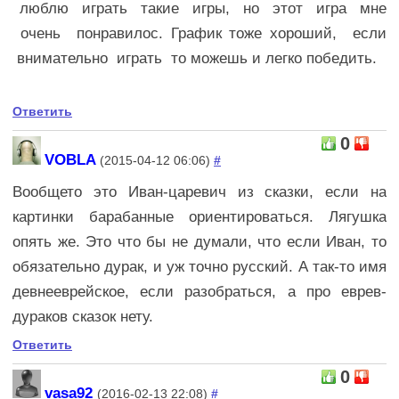
люблю играть такие игры, но этот игра мне
очень понравилос. График тоже хороший, если
внимательно играть то можешь и легко победить.
Ответить
0
VOBLA
(2015-04-12 06:06)
#
Вообщето это Иван-царевич из сказки, если на
картинки барабанные ориентироваться. Лягушка
опять же. Это что бы не думали, что если Иван, то
обязательно дурак, и уж точно русский. А так-то имя
девнееврейское, если разобраться, а про еврев-
дураков сказок нету.
Ответить
0
vasa92
(2016-02-13 22:08)
#