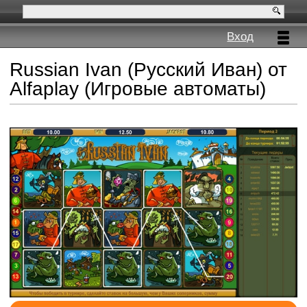
Вход
Russian Ivan (Русский Иван) от
Alfaplay (Игровые автоматы)