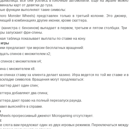
 дьяволица. Все они уселись в гоночные автомобили. Еще на экране можно
миналы карт от девятки до туза.
ые функции выполняют такие символы:
(лого Monster Wheels) представлен только в третьей колонке. Это джокер,
яющий в комбинациях другие иконки, кроме скаттера.
r (канистра с бензином) выпадает в первом, третьем и пятом столбцах. Три
тры запускают фри-спины.
кая таблица показывает выплаты по ставке на кону.
 игры
ики предлагают три версии бесплатных вращений:
дцать спинов с множителем х2;
 спинов с множителем х4;
ина с множителем х8.
и-спинах ставку за клиента делает казино. Игра ведется по той же ставке и в
раскладке символов. Вращения могут продлеваться:
каттер дает один спин;
каттера добавляют два спина;
каттера дают право на полный перезапуск раунда.
авил выясняйте в справке.
ы
Wheels прогрессивный джекпот Microgaming отсутствует.
с
ке слота вам предложат один из двух игровых режимов. Переключаться между