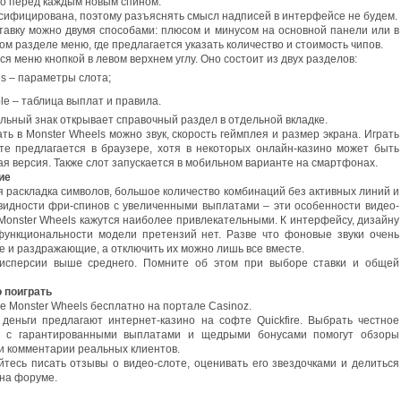
о перед каждым новым спином.
сифицирована, поэтому разъяснять смысл надписей в интерфейсе не будем.
тавку можно двумя способами: плюсом и минусом на основной панели или в
м разделе меню, где предлагается указать количество и стоимость чипов.
я меню кнопкой в левом верхнем углу. Оно состоит из двух разделов:
gs – параметры слота;
le – таблица выплат и правила.
льный знак открывает справочный раздел в отдельной вкладке.
ть в Monster Wheels можно звук, скорость геймплея и размер экрана. Играть
те предлагается в браузере, хотя в некоторых онлайн-казино может быть
ая версия. Также слот запускается в мобильном варианте на смартфонах.
ие
 раскладка символов, большое количество комбинаций без активных линий и
видности фри-спинов с увеличенными выплатами – эти особенности видео-
Monster Wheels кажутся наиболее привлекательными. К интерфейсу, дизайну
ункциональности модели претензий нет. Разве что фоновые звуки очень
е и раздражающие, а отключить их можно лишь все вместе.
исперсии выше среднего. Помните об этом при выборе ставки и общей
 поиграть
е Monster Wheels бесплатно на портале Casinoz.
 деньги предлагают интернет-казино на софте Quickfire. Выбрать честное
е с гарантированными выплатами и щедрыми бонусами помогут обзоры
 и комментарии реальных клиентов.
йтесь писать отзывы о видео-слоте, оценивать его звездочками и делиться
на форуме.