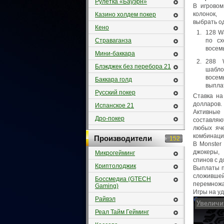
Рулетка «Бауэрн»
В игровом
колонок,
Казино холдем покер
выбрать од
Кено
128 W
Страваганза
по сх
восем
Мини-баккара
288 
Блэкджек без перебора 21
шабло
восем
Баккара голд
выпла
Русский покер
Ставка на
долларов.
Испанское 21
Активны
Дро-покер
составляю
любых яче
комбинаци
Производители
152
В Monster
джокеры,
Микрогейминг
спинов с 
Криптолоджик
Выплаты п
сложившейс
Боссмедиа (GTECH
перемножа
Gaming)
Игры на уд
Райвэл
Увеличи
Реал Тайм Гейминг