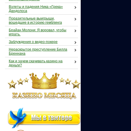
Взлеты и падения Ника «Грека»
Дандолоса
Поразительные выигрыши,
вошедшие в историю гемблинга
Брайан Молони: Я воровал, чтобы
играть.
Заблуждения о видео-покере
Нераскрытое преступление Билла
Бреннана
Как и зачем скачивать казино на
деньги?
Символы
Есть джокеры и скаттеры