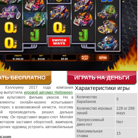
АТЬ БЕСПЛАТНО
ИГРАТЬ НА ДЕНЬГИ
Характеристики игры
 Хэллоуину 2017 года компания
ng выпустила
игровой автомат Helloween
Количество
ам культового фильма ужасов. Но в
5
барабанов
клиенты онлайн-казино испытывают
терес к всевозможной нечисти, поэтому
Количество игровых
128 or 288
тый производитель решил дальше
линий
ways
 тему. Он представил видео-слот Monster
Прогрессивный
 котором заставил оборотней, вампиров,
Нет
джек-пот
прочих чудовищ устроить автомобильные
Максимальная
15
ставка
исание