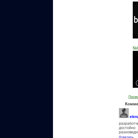
Ка
Посмо
Комме
ele
разработч
достойно
разновидн
Ответить