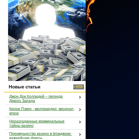
Новые статьи
658
Джон Док Холлидей – легенда
Дикого Запада
Керри Пэкер - миллиардер, меценат,
игрок
Неразгаданные криминальные
тайны казино
Увеличить
Преимущество казино в блэкджеке:
важнейшие факты