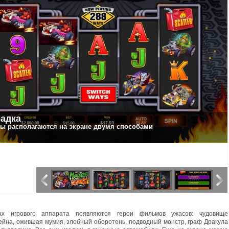
адка
ы располагаются на экране двумя способами
ах игрового аппарата появляются герои фильмов ужасов: чудовище
йна, ожившая мумия, злобный оборотень, подводный монстр, граф Дракула