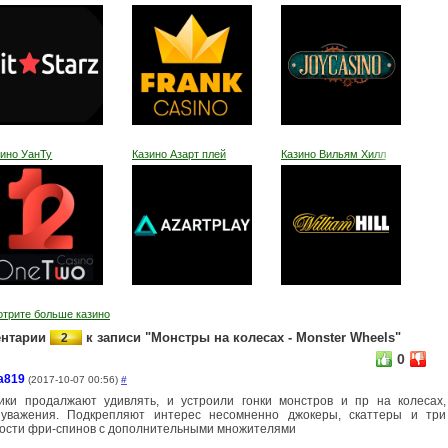
зино УанТу
Казино Азарт плей
Казино Вильям Хилл
трите больше казино
нтарии
к записи "Монстры на колесах - Monster Wheels"
2
0
na819
(2017-10-07 00:56)
#
ики продалжают удивлять, и устроили гонки монстров и пр на колесах,
 уважения. Подкрепляют интерес несомненно
джокеры, скаттеры и три
ости фри-спинов с дополнительными множителями