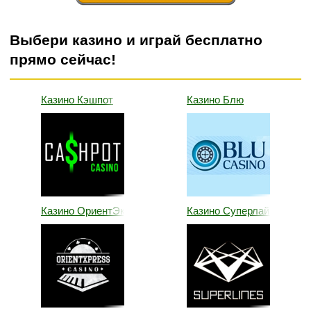
Выбери казино и играй бесплатно
прямо сейчас!
Казино Кэшпот
Казино Блю
Казино ОриентЭкспресс
Казино Суперлайнс