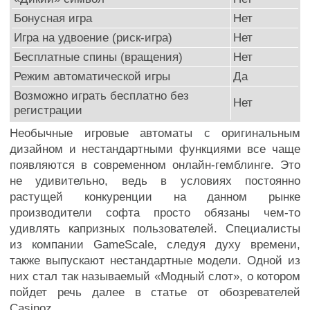
Бонусная игра
Нет
Игра на удвоение (риск-игра)
Нет
Бесплатные спины (вращения)
Нет
Режим автоматической игры
Да
Возможно играть бесплатно без
Нет
регистрации
Необычные игровые автоматы с оригинальным
дизайном и нестандартными функциями все чаще
появляются в современном онлайн-гемблинге. Это
не удивительно, ведь в условиях постоянно
растущей конкуренции на данном рынке
производители софта просто обязаны чем-то
удивлять капризных пользователей. Специалисты
из компании GameScale, следуя духу времени,
также выпускают нестандартные модели. Одной из
них стал так называемый «Модный слот», о котором
пойдет речь далее в статье от обозревателей
Casinoz.