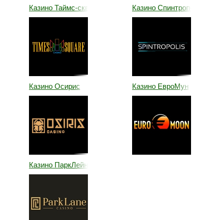
Казино Таймс-сквер
Казино Спинтрополис
Казино Осирис
Казино ЕвроМун
Казино ПаркЛейн