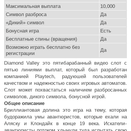
Максимальная выплата
10,000
Символ разброса
Да
«Дикий» символ
Да
Бонусная игра
Есть
Бесплатные спины (вращения)
Да
Возможно играть бесплатно без
Да
регистрации
Diamond Valley это пятибарабанный видео слот с
пятью линиями выплат, который был разработан
компанией Playtech, радуюшей пользователей
качеством и надежностью своих игровых автоматов.
Слот может похвастаться наличием разбросанных
символов, дикого символа, бонусной игрой.
Общее описание
Бриллиантовая долина это игра на тему, которая
будоражила умы авантюристов, которые ехали на
Аляску и Клондайк в конце 19 века. Искатели-
авантюристы потоком хлынули туда испытать свою