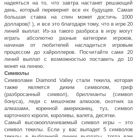
надеяться на то, что завтра настанет решающий
день, который перевернет все их будущее. Самая
большая ставка на спин может достичь 1000
долларов(! ), и все это благодаря тому, что в игре 20
линий выплат. Из-за такого разброса в игру могут
играть абсолютно разные категории игроков,
начиная от любителей насладиться игровым
процессом до хайроллеров. Посчитайте сами 20
линий выплат с возможностью поставить до 10
монет на линию.
Символы
Символами Diamond Valley стали текила, которая
также является диким символом, гриф
(разбросанный символ), бриллианты (символ
бонуса), леди с мешочком алмазов, охотник за
алмазами, коренной американец, туз, символ
карточного короля, королевы, валета, десятки.
Самый высокооплачиваемый символ игры – это
символ текилы. Если у вас выпадет 5 символов
текилы в выбранной линии выплаты, тогда вам