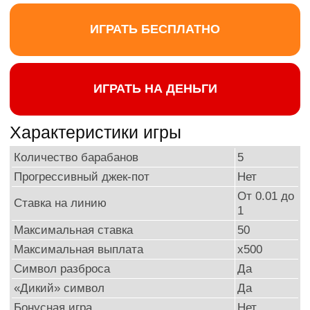
ИГРАТЬ БЕСПЛАТНО
ИГРАТЬ НА ДЕНЬГИ
Характеристики игры
Количество барабанов
5
Прогрессивный джек-пот
Нет
От 0.01 до
Ставка на линию
1
Максимальная ставка
50
Максимальная выплата
х500
Символ разброса
Да
«Дикий» символ
Да
Бонусная игра
Нет