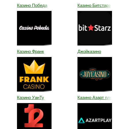
Казино Победа
Казино Битстарз
Казино Франк
Джойказино
Казино УанТу
Казино Азарт плей