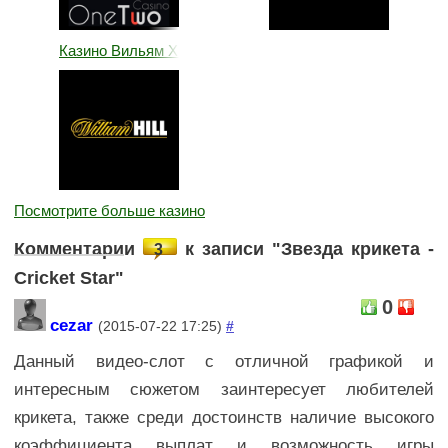
Казино Вильям Хилл
Посмотрите больше казино
Комментарии
к записи "Звезда крикета -
3
Cricket Star"
0
cezar
(2015-07-22 17:25)
#
Данный видео-слот с отличной графикой и
интересным сюжетом заинтересует любителей
крикета, также среди достоинств наличие высокого
коэффициента выплат и возможность игры