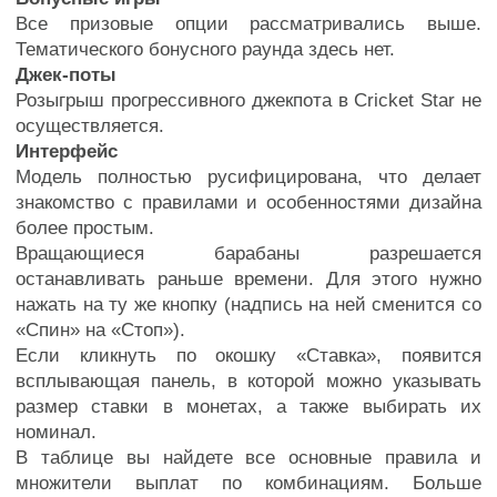
Все призовые опции рассматривались выше.
Тематического бонусного раунда здесь нет.
Джек-поты
Розыгрыш прогрессивного джекпота в Cricket Star не
осуществляется.
Интерфейс
Модель полностью русифицирована, что делает
знакомство с правилами и особенностями дизайна
более простым.
Вращающиеся барабаны разрешается
останавливать раньше времени. Для этого нужно
нажать на ту же кнопку (надпись на ней сменится со
«Спин» на «Стоп»).
Если кликнуть по окошку «Ставка», появится
всплывающая панель, в которой можно указывать
размер ставки в монетах, а также выбирать их
номинал.
В таблице вы найдете все основные правила и
множители выплат по комбинациям. Больше