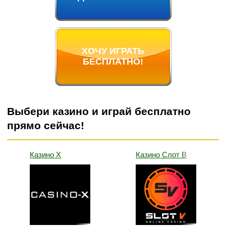
ХОЧУ ИГРАТЬ
БЕСПЛАТНО!
Выбери казино и играй бесплатно
прямо сейчас!
Казино Х
Казино Слот В