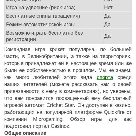
Игра на удвоение (риск-игра)
Нет
Бесплатные спины (вращения)
Да
Режим автоматической игры
Да
Возможно играть бесплатно без
Да
регистрации
Командная игра крикет популярна, по большей
части, в Великобритании, а также на территориях,
которые принадлежат ей в настоящее время или же
были ее собственностью в прошлом. Мы не знаем,
как много любителей этого вида
спорта
среди
наших читателей (можете рассказать нам о своей
привязанности к нему в комментариях), но уверены,
что вам понравится посвященный ему бесплатный
игровой автомат Cricket Star. Он доступен в казино,
работающих на популярной платформе Quickfire от
компании Microgaming. Обзор игры для вас
подготовил портал Casinoz.
Общее описание