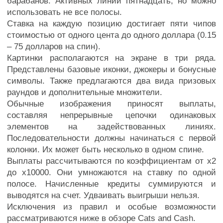
барабанов. Активных линий пятнадцать, но можно
использовать не все полосы.
Ставка на каждую позицию достигает пяти чипов
стоимостью от одного цента до одного доллара (0.15
– 75 долларов на спин).
Картинки располагаются на экране в три ряда.
Представлены базовые иконки, джокеры и бонусные
символы. Также предлагаются два вида призовых
раундов и дополнительные множители.
Обычные изображения приносят выплаты,
составляя непрерывные цепочки одинаковых
элементов на задействованных линиях.
Последовательности должны начинаться с первой
колонки. Их может быть несколько в одном спине.
Выплаты рассчитываются по коэффициентам от х2
до х10000. Они умножаются на ставку по одной
полосе. Начисленные кредиты суммируются и
выводятся на счет. Удваивать выигрыши нельзя.
Исключения из правил и особые возможности
рассматриваются ниже в обзоре Cats and Cash.