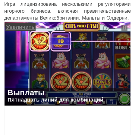
Игра лицензирована несколькими регуляторами
игорного бизнеса, включая правительственные
департаменты Великобритании, Мальты и Олдерни.
величить
Выплаты
ятнадцать линий для комбинаций