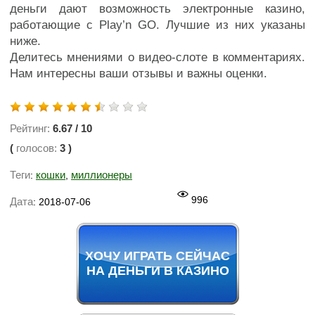
деньги дают возможность электронные казино,
работающие с Play’n GO. Лучшие из них указаны
ниже.
Делитесь мнениями о видео-слоте в комментариях.
Нам интересны ваши отзывы и важны оценки.
Рейтинг:
6.67
/
10
(
голосов:
3
)
Теги
кошки
миллионеры
:
,
996
Дата
: 2018-07-06
ХОЧУ ИГРАТЬ СЕЙЧАС
НА ДЕНЬГИ В КАЗИНО