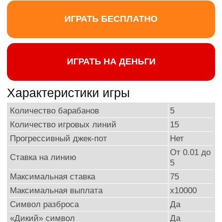
ИГРАТЬ БЕСПЛАТНО
ИГРАТЬ НА ДЕНЬГИ
Характеристики игры
Количество барабанов
5
Количество игровых линий
15
Прогрессивный джек-пот
Нет
От 0.01 до
Ставка на линию
5
Максимальная ставка
75
Максимальная выплата
x10000
Символ разброса
Да
«Дикий» символ
Да