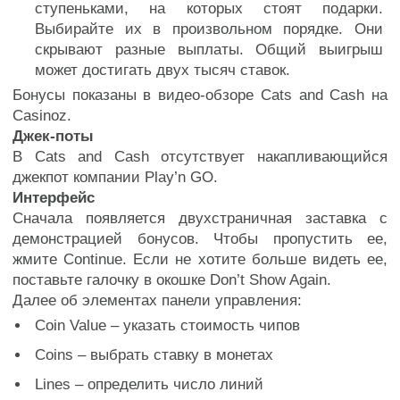
ступеньками, на которых стоят подарки.
Выбирайте их в произвольном порядке. Они
скрывают разные выплаты. Общий выигрыш
может достигать двух тысяч ставок.
Бонусы показаны в видео-обзоре Cats and Cash на
Casinoz.
Джек-поты
В Cats and Cash отсутствует накапливающийся
джекпот компании Play’n GO.
Интерфейс
Сначала появляется двухстраничная заставка с
демонстрацией бонусов. Чтобы пропустить ее,
жмите Continue. Если не хотите больше видеть ее,
поставьте галочку в окошке Don’t Show Again.
Далее об элементах панели управления:
Coin Value – указать стоимость чипов
Coins – выбрать ставку в монетах
Lines – определить число линий