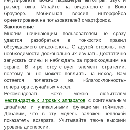
Регулировать можно параметры автоигры, звук и
размер окна. Играйте на видео-слоте в Boxo
браузере. Мобильная версия интерфейса
ориентирована на пользователей смартфонов.
Заключение
Многим начинающим пользователям не сразу
удастся разобраться в тонкостях правил
обсуждаемого видео-слота. С другой стороны, нет
необходимости досконально их изучать. Достаточно
запускать спины и наблюдать за происходящим на
экране. В игре отсутствует элемент стратегии,
поэтому вы не можете повлиять на исход. Вам
остается полагаться на «благосклонность»
генератора случайных чисел.
Рекомендовать Boxo можно любителям
нестандартных игровых аппаратов
с оригинальным
дизайном и уникальными функциями геймплея.
Добавим, что в эту модель заложен неплохой
показатель возврата. Учитывайте также высокий
уровень дисперсии.