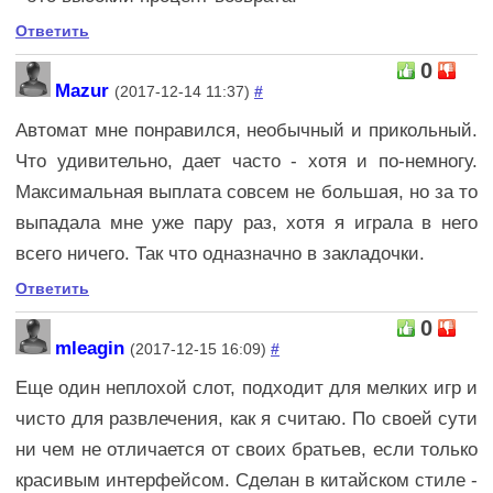
Ответить
0
Mazur
(2017-12-14 11:37)
#
Автомат мне понравился, необычный и прикольный.
Что удивительно, дает часто - хотя и по-немногу.
Максимальная выплата совсем не большая, но за то
выпадала мне уже пару раз, хотя я играла в него
всего ничего. Так что одназначно в закладочки.
Ответить
0
mleagin
(2017-12-15 16:09)
#
Еще один неплохой слот, подходит для мелких игр и
чисто для развлечения, как я считаю. По своей сути
ни чем не отличается от своих братьев, если только
красивым интерфейсом. Сделан в китайском стиле -