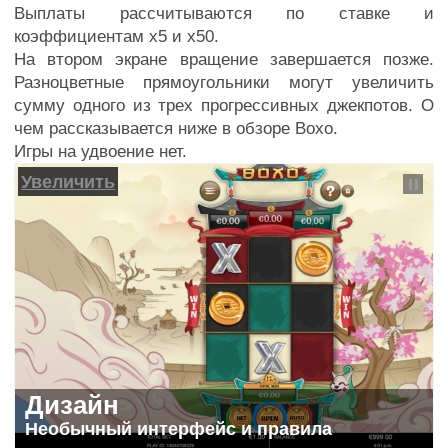
Выплаты рассчитываются по ставке и
коэффициентам х5 и х50.
На втором экране вращение завершается позже.
Разноцветные прямоугольники могут увеличить
сумму одного из трех прогрессивных джекпотов. О
чем рассказывается ниже в обзоре Boxo.
Игры на удвоение нет.
Увеличить
Дизайн
Необычный интерфейс и правила