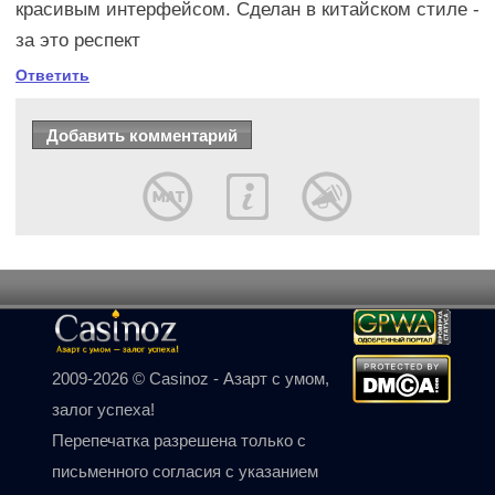
красивым интерфейсом. Сделан в китайском стиле -
за это респект
Ответить
2009-2026 © Casinoz - Азарт с умом,
залог успеха!
Перепечатка разрешена только с
письменного согласия с указанием