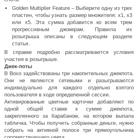
Golden Multiplier Feature – Выберите одну из трех
пластин, чтобы узнать размер множителя: х1, х3
или х5. Эта сумма добавится ко всем трем
прогрессивным джокерам. Правила их
розыгрыша описаны в следующем разделе
статьи.
В справке подробно рассматриваются условия
участия в розыгрыше.
Джек-поты
В Boxo задействованы три накопительных джекпота.
Они не являются сетевыми и разыгрываются
индивидуально для каждого отдельно взятого
пользователя в ходе определенной сессии.
Активированные цветные карточки добавляют по
одной общей ставке к сумме джекпота,
закрепленного за барабаном, на котором выпала
табличка. Чтобы получить собранные деньги, нужно
собрать на активной полосе три прямоугольника
соответствующего цвета.