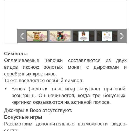
Символы
Оплачиваемые цепочки составляются из двух
видов иконок: золотых монет с дырочками и
серебряных крестиков.
Также появляется особый символ:
Bonus (золотая пластина) запускает призовой
розыгрыш. Он начинается, когда три бонусных
картинки оказываются на активной полосе.
Джокеры в Boxo отсутствуют.
Бонусные игры
Рассмотрим дополнительные возможности видео-
слота: