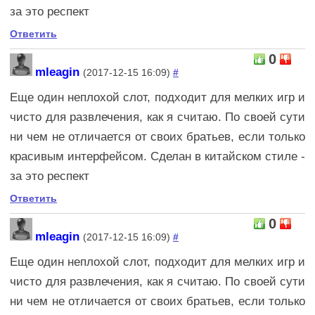
за это респект
Ответить
0
mleagin
(2017-12-15 16:09)
#
Еще один неплохой слот, подходит для мелких игр и
чисто для развлечения, как я считаю. По своей сути
ни чем не отличается от своих братьев, если только
красивым интерфейсом. Сделан в китайском стиле -
за это респект
Ответить
0
mleagin
(2017-12-15 16:09)
#
Еще один неплохой слот, подходит для мелких игр и
чисто для развлечения, как я считаю. По своей сути
ни чем не отличается от своих братьев, если только