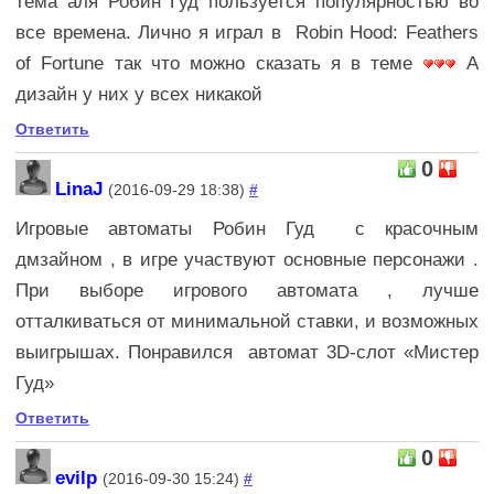
тема аля Робин Гуд пользуется популярностью во
все времена. Лично я играл в
Robin Hood: Feathers
of Fortune так что можно сказать я в теме
А
дизайн у них у всех никакой
Ответить
0
LinaJ
(2016-09-29 18:38)
#
Игровые автоматы Робин Гуд с красочным
дмзайном , в игре участвуют основные персонажи .
При выборе игрового автомата , лучше
отталкиваться от минимальной ставки, и возможных
выигрышах. Понравился автомат
3D-слот «Мистер
Гуд»
Ответить
0
evilp
(2016-09-30 15:24)
#