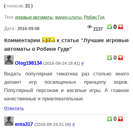
(
голосов:
21
)
Теги
игровые автоматы
видео-слоты
Робин Гуд
:
,
,
0
Дата
: 2016-09-08
2137
Комментарии
к статье "Лучшие игровые
17
автоматы о Робине Гуде"
0
Oleg198134
(2016-09-24 18:41)
#
Видать популярная тематика раз столько много
делают игр посвященных принципу воров.
Популярный персонаж и веселые игры. А главное
качественные и привлекательные.
Ответить
0
enta317
(2016-09-24 21:58)
#