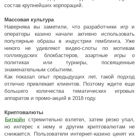
состав крупнейших корпораций.
Массовая культура
Наверняка вы заметили, что разработчики игр и
операторы казино начали активно использовать
популярные образы в индустрии гемблинга. Уже
никого не удивляют видео-слоты по мотивам
голливудских блокбастеров, азартные игры о
политиках или турниры, посвященные
знаменательным событиям.
Как показал опыт предыдущих лет, такой подход
отлично привлекает клиентов. Поэтому ждите еще
большего количества тематических игровых
аппаратов и промо-акций в 2018 году.
Криптовалюты
Биткойн
стремительно взлетел, затем резко упал,
но интерес к нему и другим криптовалютам не
снижается. Пользователи интернет-казино ценят их