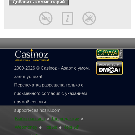
2009-2026 © Casinoz - Азарт с умом,
залог успеха!
Перепечатка разрешена только с
письменного согласия с указанием
прямой ссылки -
support♠casinozru.com
Выбор месяца
♠
Топ редакции
♠
Webmoney
♠
Новые
♠
Черный