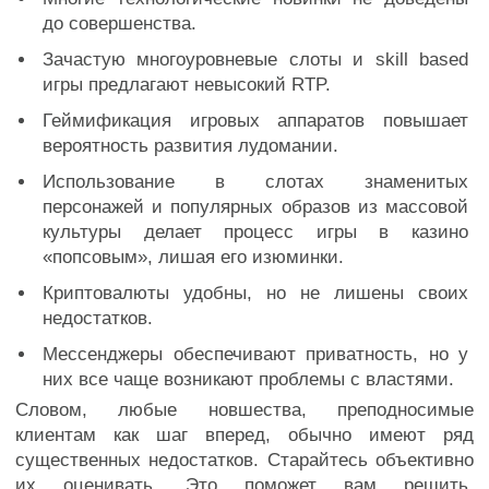
до совершенства.
Зачастую многоуровневые слоты и skill based
игры предлагают невысокий RTP.
Геймификация игровых аппаратов повышает
вероятность развития лудомании.
Использование в слотах знаменитых
персонажей и популярных образов из массовой
культуры делает процесс игры в казино
«попсовым», лишая его изюминки.
Криптовалюты удобны, но не лишены своих
недостатков.
Мессенджеры обеспечивают приватность, но у
них все чаще возникают проблемы с властями.
Словом, любые новшества, преподносимые
клиентам как шаг вперед, обычно имеют ряд
существенных недостатков. Старайтесь объективно
их оценивать. Это поможет вам решить,