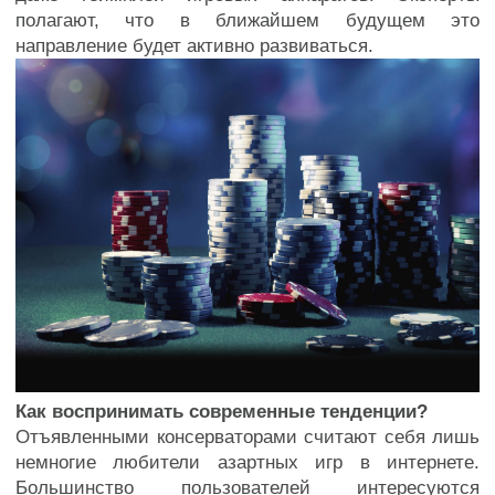
полагают, что в ближайшем будущем это
направление будет активно развиваться.
Как воспринимать современные тенденции?
Отъявленными консерваторами считают себя лишь
немногие любители азартных игр в интернете.
Большинство пользователей интересуются