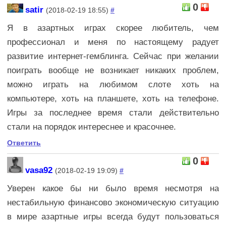
0
satir
(2018-02-19 18:55)
#
Я в азартных играх скорее любитель, чем
профессионал и меня по настоящему радует
развитие интернет-гемблинга. Сейчас при желании
поиграть вообще не возникает никаких проблем,
можно играть на любимом слоте хоть на
компьютере, хоть на планшете, хоть на телефоне.
Игры за последнее время стали действительно
стали на порядок интереснее и красочнее.
Ответить
0
vasa92
(2018-02-19 19:09)
#
Уверен какое бы ни было время несмотря на
нестабильную финансово экономическую ситуацию
в мире азартные игры всегда будут пользоваться