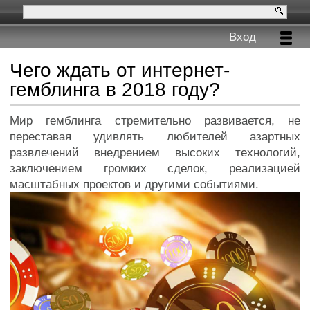
Вход
Чего ждать от интернет-
гемблинга в 2018 году?
Мир гемблинга стремительно развивается, не
переставая удивлять любителей азартных
развлечений внедрением высоких технологий,
заключением громких сделок, реализацией
масштабных проектов и другими событиями.