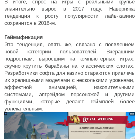
В итоге, спрос на игры с реальными крупье
значительно вырос в 2017 году. Наверняка
тенденция к росту популярности лайв-казино
сохранится в 2018-м.
Геймификация
Эта тенденция, опять же, связана с появлением
новой категории пользователей. Вчерашним
подросткам, выросшим на компьютерных играх,
скучно крутить барабаны на классических слотах.
Разработчики софта для казино стараются привлечь
их зрелищными моделями с несколькими уровнями,
эффектной анимацией, накопительными
системами, апгрейдом персонажей и другими
функциями, которые делают геймплей более
увлекательным.