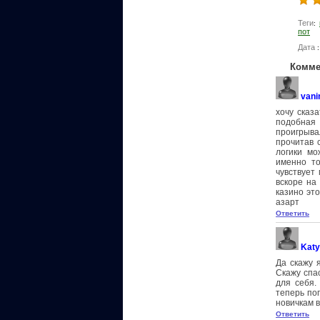
Теги
:
пот
Дата
:
Комме
vani
хочу сказ
подобная 
проигрыва
прочитав 
логики мо
именно то
чувствует
вскоре на
казино это
азарт
Ответить
Kat
Да скажу 
Скажу спа
для себя.
теперь поп
новичкам в
Ответить