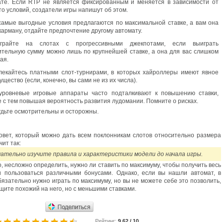
ате. Если RTP не является фиксированным и меняется в зависимости от
то условий, создатели игры напишут об этом.
самые выгодные условия предлагаются по максимальной ставке, а вам она
карману, отдайте предпочтение другому автомату.
грайте на слотах с прогрессивными джекпотами, если выиграть
ительную сумму можно лишь по крупнейшей ставке, а она для вас слишком
ая.
лекайтесь платными слот-турнирами, в которых хайроллеры имеют явное
щество (если, конечно, вы сами не из их числа).
уровневые игровые аппараты часто подталкивают к повышению ставки,
е с тем повышая вероятность развития лудомании. Помните о рисках.
удьте осмотрительны и осторожны.
овет, который можно дать всем поклонникам слотов относительно размера
чит так:
ательно изучите правила и характеристики модели до начала игры.
, несложно определить, нужно ли ставить по максимуму, чтобы получить весь
и пользоваться различными бонусами. Однако, если вы нашли автомат, в
язательно нужно играть по максимуму, но вы не можете себе это позволить,
щите похожий на него, но с меньшими ставками.
Рейтинг:
9.62
/
10