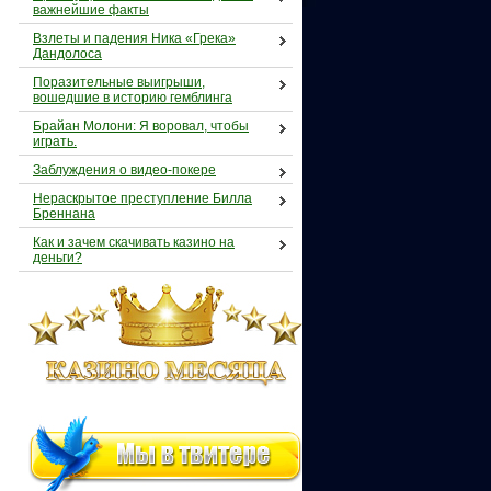
важнейшие факты
Взлеты и падения Ника «Грека»
Дандолоса
Поразительные выигрыши,
вошедшие в историю гемблинга
Брайан Молони: Я воровал, чтобы
играть.
Заблуждения о видео-покере
Нераскрытое преступление Билла
Бреннана
Как и зачем скачивать казино на
деньги?