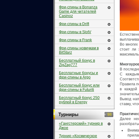
Фри-спины в Bonanza
Game для читателей
Casinoz
Фри-спины в Drift
Фри-спины в SlotV
Естествен
выплачивае
Фри-спины в Frank
Во многих
Фри-спины новичкам в
стоит ли 
BitStarz
максималь
Бесплатный бонус в
Многоуро
ZigZag777
В последн
Бесплатные бонусы и
С каждым
фри-спины в Argo
Соответст
Правила п
Бесплатный бонус или
в каждой
фри-спины в Futuriti
значитель
Бесплатный бонус 250
Вывод нап
рублей в Energy
ставку, чт
Практичес
Турниры
98
Далее не
«Гангстерский» турнир в
разобратьс
Джое
Внима
прила
Турнир «Космическое