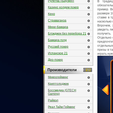
Рулетка «Бауэрн»
В тради
обязатель
Казино холдем покер
пример. В
размере 10
Кено
ставке в 
Страваганза
насколько 
Впрочем, 
Мини-баккара
увидеть л
получить.
Блэкджек без перебора 21
Отдельно с
Баккара голд
предпочти
отдельных
Русский покер
призы в т
Испанское 21
играть ну
Дро-покер
Производители
152
Микрогейминг
Криптолоджик
Боссмедиа (GTECH
Gaming)
Райвэл
Реал Тайм Гейминг