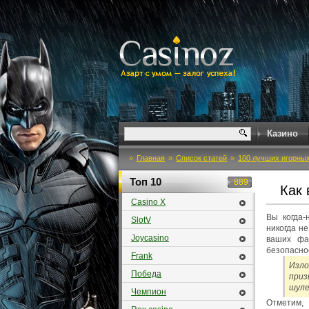
Казино
»
Главная
»
Список статей
»
100 лучших игорны
Топ 10
889
Как 
Casino X
Вы когда-
SlotV
никогда н
Joycasino
ваших фа
безопасно
Frank
Изло
Победа
приз
шуле
Чемпион
Отметим,