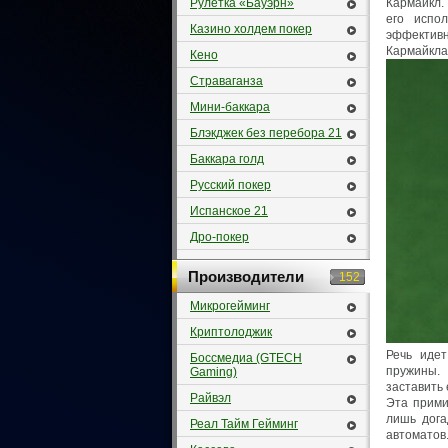
Кармайкл.
Рулетка «Бауэрн»
его испо
Казино холдем покер
эффективн
Кармайкла
Кено
Страваганза
Мини-баккара
Блэкджек без перебора 21
Баккара голд
Русский покер
Испанское 21
Дро-покер
Производители
152
Микрогейминг
Криптолоджик
Речь идет
Боссмедиа (GTECH
пружины.
Gaming)
заставить 
Райвэл
Эта прими
лишь дога
Реал Тайм Гейминг
автоматов