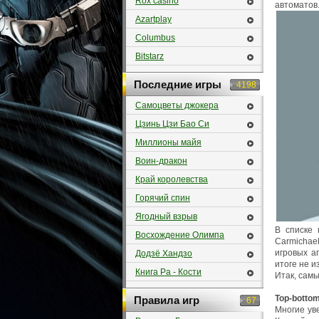
Rox casino
автоматов
Azartplay
Columbus
Bitstarz
Последние игры
4198
Самоцветы джокера
Цзинь Цзи Бао Си
Миллионы майя
Воин-дракон
Край королевства
Горячий спин
Ягодный взрыв
В списке 
Восхождение Олимпа
Carmichae
игровых а
Додзё Хандзо
итоге не и
Книга Ра - Кости
Итак, сам
Top-bottom
Правила игр
67
Многие ув