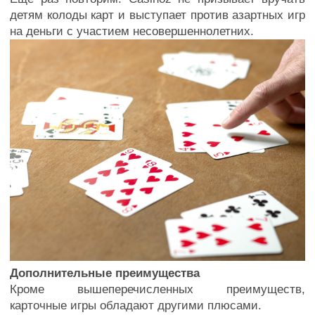
детям колоды карт и выступает против азартных игр
на деньги с участием несовершеннолетних.
Дополнительные преимущества
Кроме вышеперечисленных преимуществ,
карточные игры обладают другими плюсами.