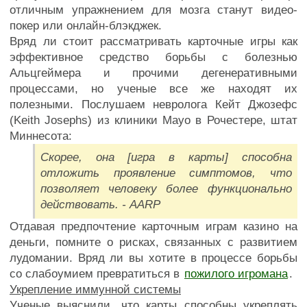
отличным упражнением для мозга станут видео-
покер или онлайн-блэкджек.
Вряд ли стоит рассматривать карточные игры как
эффективное средство борьбы с болезнью
Альцгеймера и прочими дегенеративными
процессами, но ученые все же находят их
полезными. Послушаем невролога Кейт Джозефс
(Keith Josephs) из клиники Mayo в Рочестере, штат
Миннесота:
Скорее, она [игра в карты] способна
отложить проявление симптомов, что
позволяет человеку более функционально
действовать. - AARP
Отдавая предпочтение карточным играм казино на
деньги, помните о рисках, связанных с развитием
лудомании. Вряд ли вы хотите в процессе борьбы
со слабоумием превратиться в
пожилого игромана
.
Укрепление иммунной системы
Ученые выяснили, что карты способны укреплять