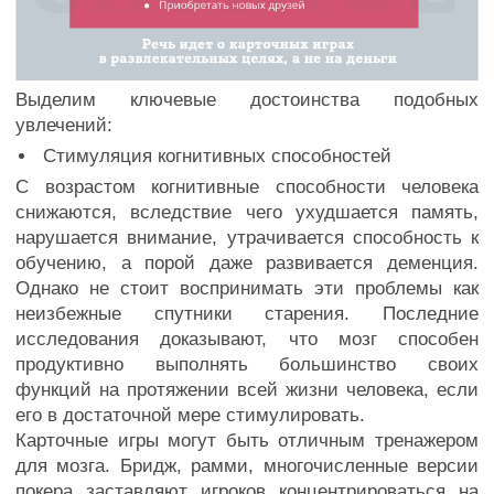
Выделим ключевые достоинства подобных
увлечений:
Стимуляция когнитивных способностей
С возрастом когнитивные способности человека
снижаются, вследствие чего ухудшается память,
нарушается внимание, утрачивается способность к
обучению, а порой даже развивается деменция.
Однако не стоит воспринимать эти проблемы как
неизбежные спутники старения. Последние
исследования доказывают, что мозг способен
продуктивно выполнять большинство своих
функций на протяжении всей жизни человека, если
его в достаточной мере стимулировать.
Карточные игры могут быть отличным тренажером
для мозга. Бридж, рамми, многочисленные версии
покера заставляют игроков концентрироваться на