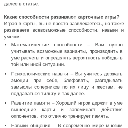
далее в статье.
Какие способности развивают карточные игры?
Играя в карты, вы не просто развлекаетесь, но также
развиваете всевозможные способности, навыки и
умения.
Математические способности – Вам нужно
учитывать возможные варианты, производить в
уме расчеты и определять вероятность победы в
той или иной ситуации.
Психологические навыки – Вы учитесь держать
эмоции при себе, блефовать, разгадывать
замыслы соперников по их лицу и жестам, не
поддаваться тильту и так далее.
Развитие памяти – Хороший игрок держит в уме
вышедшие карты и запоминает действия
оппонентов, что отлично тренирует память.
Навыки общения – В современно мире многим