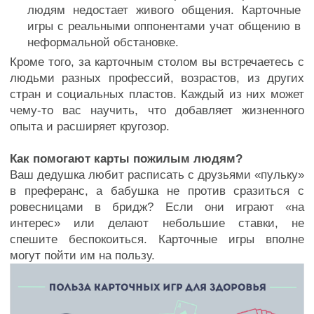
людям недостает живого общения. Карточные
игры с реальными оппонентами учат общению в
неформальной обстановке.
Кроме того, за карточным столом вы встречаетесь с
людьми разных профессий, возрастов, из других
стран и социальных пластов. Каждый из них может
чему-то вас научить, что добавляет жизненного
опыта и расширяет кругозор.
Как помогают карты пожилым людям?
Ваш дедушка любит расписать с друзьями «пульку»
в преферанс, а бабушка не против сразиться с
ровесницами в бридж? Если они играют «на
интерес» или делают небольшие ставки, не
спешите беспокоиться. Карточные игры вполне
могут пойти им на пользу.