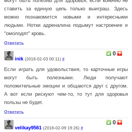
могут быть полезны для здоровья, если конечно не
ставить за единую цель только выиграш. Здесь
можно познакомится новыми и интересными
людьми. Нотки адреналина подымут настроение и
"омолодят" кровь.
Ответить
0
inik
(2018-02-03 00:11)
#
Если играть для удовольствия, то карточные игры
могут быть полезными. Люди получают
положительные эмоции и общаются друг с другом.
А вот если рискуют чем-то, то тут для здоровья
пользы не будет.
Ответить
0
velikay9561
(2018-02-09 19:26)
#