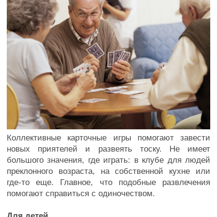
Коллективные карточные игры помогают завести
новых приятелей и развеять тоску. Не имеет
большого значения, где играть: в клубе для людей
преклонного возраста, на собственной кухне или
где-то еще. Главное, что подобные развлечения
помогают справиться с одиночеством.
Для детей