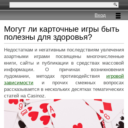
Вход
Могут ли карточные игры быть
полезны для здоровья?
Недостаткам и негативным последствиям увлечения
азартными играми посвящены многочисленные
книги, сайты и публикации в средствах массовой
информации. О причинах возникновения
лудомании, методах противодействия
игровой
зависимости
и прочих смежных вопросах
рассказывается в нескольких десятках тематических
статей на Casinoz.