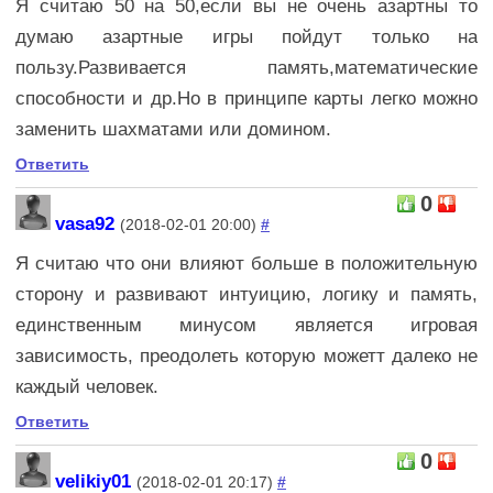
Я считаю 50 на 50,если вы не очень азартны то
думаю азартные игры пойдут только на
пользу.Развивается память,математические
способности и др.Но в принципе карты легко можно
заменить шахматами или домином.
Ответить
0
vasa92
(2018-02-01 20:00)
#
Я считаю что они влияют больше в положительную
сторону и развивают интуицию, логику и память,
единственным минусом является игровая
зависимость, преодолеть которую можетт далеко не
каждый человек.
Ответить
0
velikiy01
(2018-02-01 20:17)
#