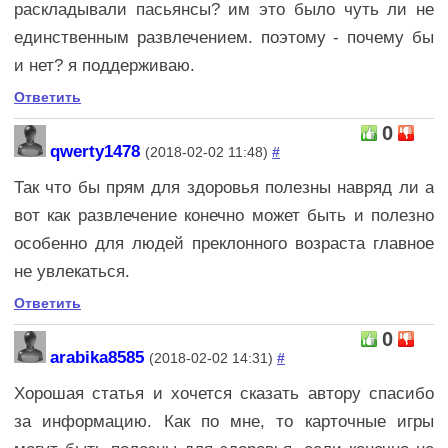
раскладывали пасьянсы? им это было чуть ли не
единственным развлечением. поэтому - почему бы
и нет? я поддерживаю.
Ответить
0
qwerty1478
(2018-02-02 11:48)
#
Так что бы прям для здоровья полезны навряд ли а
вот как развлечение конечно может быть и полезно
особенно для людей преклонного возраста главное
не увлекаться.
Ответить
0
arabika8585
(2018-02-02 14:31)
#
Хорошая статья и хочется сказать автору спасибо
за информацию. Как по мне, то карточные игры