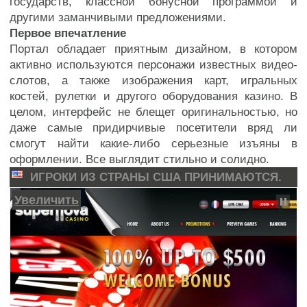
государств, классной бонусной программой и
другими заманчивыми предложениями.
Первое впечатление
Портал обладает приятным дизайном, в котором
активно используются персонажи известных видео-
слотов, а также изображения карт, игральных
костей, рулетки и другого оборудования казино. В
целом, интерфейс не блещет оригинальностью, но
даже самые придирчивые посетители вряд ли
смогут найти какие-либо серьезные изъяны в
оформлении. Все выглядит стильно и солидно.
ИГРОКИ ИЗ СТРАНЫ США ПРИНИМАЮТСЯ.
Увеличить