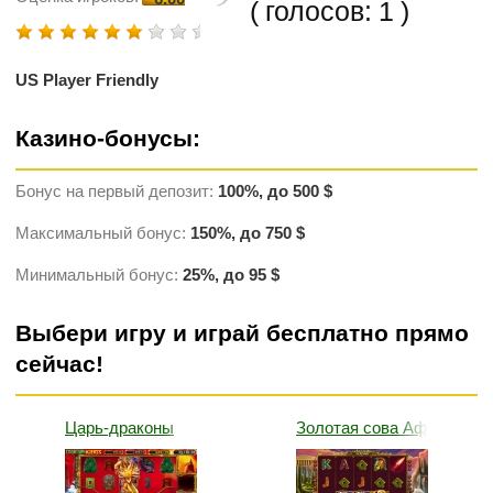
(
голосов:
1
)
US Player Friendly
Казино-бонусы:
Бонус на первый депозит:
100%, до 500 $
Максимальный бонус:
150%, до 750 $
Минимальный бонус:
25%, до 95 $
Выбери игру и играй бесплатно прямо
сейчас!
Царь-драконы
Золотая сова Афины