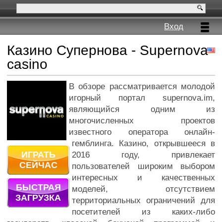
Вход
Казино Супернова - Supernova
casino
В обзоре рассматривается молодой
игорный портал supernova.im,
являющийся одним из
многочисленных проектов
известного оператора онлайн-
гемблинга. Казино, открывшееся в
ИГРАТЬ
2016 году, привлекает
СЕЙЧАС
пользователей широким выбором
интересных и качественных
БЫСТРАЯ
моделей, отсутствием
ЗАГРУЗКА
территориальных ограничений для
посетителей из каких-либо