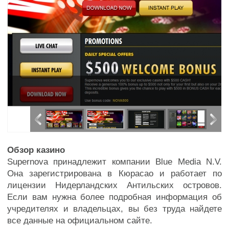
Обзор казино
Supernova принадлежит компании Blue Media N.V.
Она зарегистрирована в Кюрасао и работает по
лицензии Нидерландских Антильских островов.
Если вам нужна более подробная информация об
учредителях и владельцах, вы без труда найдете
все данные на официальном сайте.