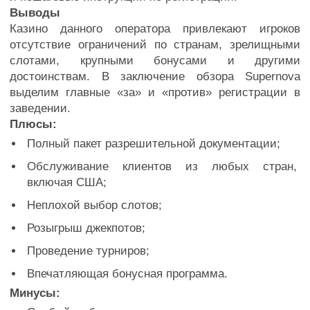
Выводы
Казино данного оператора привлекают игроков
отсутствие ограничений по странам, зрелищными
слотами, крупными бонусами и другими
достоинствам. В заключение обзора Supernova
выделим главные «за» и «против» регистрации в
заведении.
Плюсы:
Полный пакет разрешительной документации;
Обслуживание клиентов из любых стран,
включая США;
Неплохой выбор слотов;
Розыгрыш джекпотов;
Проведение турниров;
Впечатляющая бонусная программа.
Минусы: