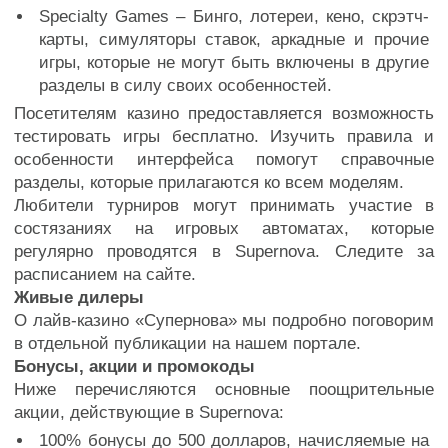
Specialty Games – Бинго, лотереи, кено, скрэтч-
карты, симуляторы ставок, аркадные и прочие
игры, которые не могут быть включены в другие
разделы в силу своих особенностей.
Посетителям казино предоставляется возможность
тестировать игры бесплатно. Изучить правила и
особенности интерфейса помогут справочные
разделы, которые прилагаются ко всем моделям.
Любители турниров могут принимать участие в
состязаниях на игровых автоматах, которые
регулярно проводятся в Supernova. Следите за
расписанием на сайте.
Живые дилеры
О лайв-казино «Супернова» мы подробно поговорим
в отдельной публикации на нашем портале.
Бонусы, акции и промокоды
Ниже перечисляются основные поощрительные
акции, действующие в Supernova:
100% бонусы до 500 долларов, начисляемые на