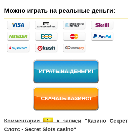
Можно играть на реальные деньги:
ИГРАТЬ НА ДЕНЬГИ!
СКАЧАТЬ КАЗИНО!
Комментарии
к записи "Казино Секрет
1
Слотс - Secret Slots casino"