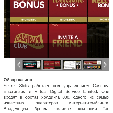
Обзор казино
Secret Slots работает под управлением Cassava
Enterprises и Virtual Digital Service Limited. Они
входят в состав холдинга 888, одного из самых
известных операторов интернет-гемблинга.
Владельцем бренда является компания Tau