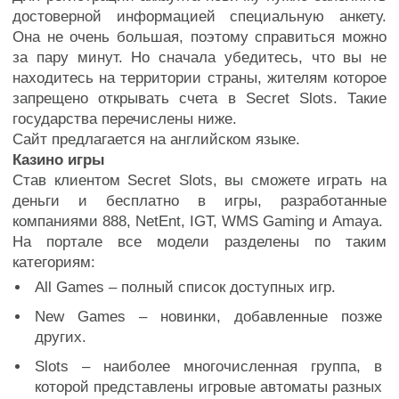
достоверной информацией специальную анкету.
Она не очень большая, поэтому справиться можно
за пару минут. Но сначала убедитесь, что вы не
находитесь на территории страны, жителям которое
запрещено открывать счета в Secret Slots. Такие
государства перечислены ниже.
Сайт предлагается на английском языке.
Казино игры
Став клиентом Secret Slots, вы сможете играть на
деньги и бесплатно в игры, разработанные
компаниями 888, NetEnt, IGT, WMS Gaming и Amaya.
На портале все модели разделены по таким
категориям:
All Games – полный список доступных игр.
New Games – новинки, добавленные позже
других.
Slots – наиболее многочисленная группа, в
которой представлены игровые автоматы разных