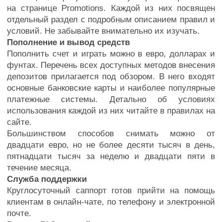
на странице Promotions. Каждой из них посвящен
отдельный раздел с подробным описанием правил и
условий. Не забывайте внимательно их изучать.
Пополнение и вывод средств
Пополнить счет и играть можно в евро, долларах и
фунтах. Перечень всех доступных методов внесения
депозитов прилагается под обзором. В него входят
основные банковские карты и наиболее популярные
платежные системы. Детально об условиях
использования каждой из них читайте в правилах на
сайте.
Большинством способов снимать можно от
двадцати евро, но не более десяти тысяч в день,
пятнадцати тысяч за неделю и двадцати пяти в
течение месяца.
Служба поддержки
Круглосуточный саппорт готов прийти на помощь
клиентам в онлайн-чате, по телефону и электронной
почте.