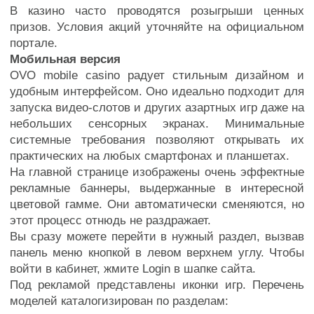
В казино часто проводятся розыгрыши ценных
призов. Условия акций уточняйте на официальном
портале.
Мобильная версия
OVO mobile casino радует стильным дизайном и
удобным интерфейсом. Оно идеально подходит для
запуска видео-слотов и других азартных игр даже на
небольших сенсорных экранах. Минимальные
системные требования позволяют открывать их
практических на любых смартфонах и планшетах.
На главной странице изображены очень эффектные
рекламные баннеры, выдержанные в интересной
цветовой гамме. Они автоматически сменяются, но
этот процесс отнюдь не раздражает.
Вы сразу можете перейти в нужный раздел, вызвав
панель меню кнопкой в левом верхнем углу. Чтобы
войти в кабинет, жмите Login в шапке сайта.
Под рекламой представлены иконки игр. Перечень
моделей каталогизирован по разделам: