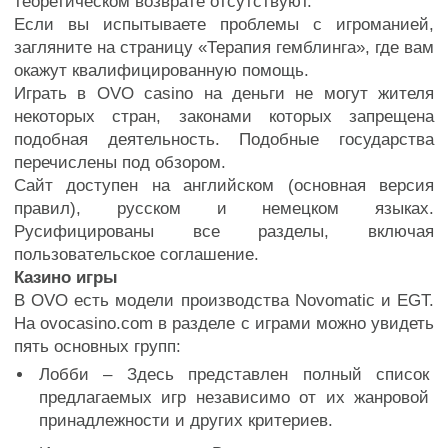
теоретическом возврате отсутствуют.
Если вы испытываете проблемы с игроманией,
загляните на страницу «Терапия гемблинга», где вам
окажут квалифицированную помощь.
Играть в OVO casino на деньги не могут жителя
некоторых стран, законами которых запрещена
подобная деятельность. Подобные государства
перечислены под обзором.
Сайт доступен на английском (основная версия
правил), русском и немецком языках.
Русифицированы все разделы, включая
пользовательское соглашение.
Казино игры
В OVO есть модели производства Novomatic и EGT.
На ovocasino.com в разделе с играми можно увидеть
пять основных групп:
Лобби – Здесь представлен полный список
предлагаемых игр независимо от их жанровой
принадлежности и других критериев.