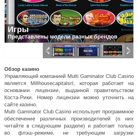
Игры
Представлены модели разных брендов
Обзор казино
Управляющей компанией Multi Gaminator Club Casino
является Millhousecapitalsrl, которая работает на
основании лицензии, выданной правительством
Коста-Рики. Номер лицензии можно уточнить на
сайте казино.
Multi Gaminator Club Casino использует программное
обеспечение различных производителей (о них
читайте в следующем разделе) и работает только
во флэш-режиме, не требующем загрузки