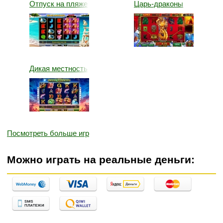
Отпуск на пляже
Царь-драконы
Дикая местность
Посмотреть больше игр
Можно играть на реальные деньги: