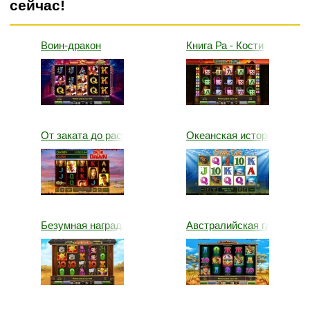
сейчас!
Воин-дракон
Книга Ра - Кости
От заката до рассвета
Океанская история
Безумная награда
Австралийская глушь