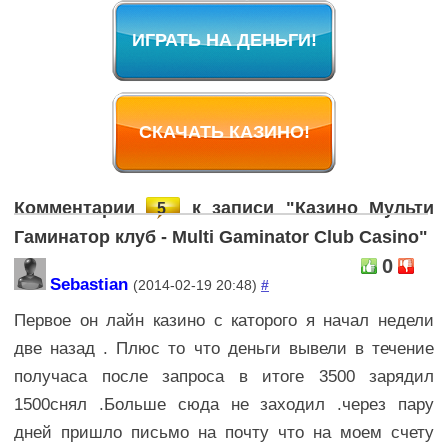
ИГРАТЬ НА ДЕНЬГИ!
СКАЧАТЬ КАЗИНО!
Комментарии
к записи "Казино Мульти
5
Гаминатор клуб - Multi Gaminator Club Casino"
0
Sebastian
(2014-02-19 20:48)
#
Первое он лайн казино с каторого я начал недели
две назад . Плюс то что деньги вывели в течение
получаса после запроса в итоге 3500 зарядил
1500снял .Больше сюда не заходил .через пару
дней пришло письмо на почту что на моем счету