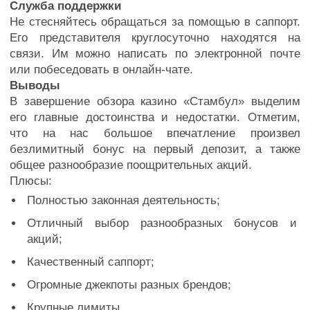
Служба поддержки
Не стесняйтесь обращаться за помощью в саппорт.
Его представителя круглосуточно находятся на
связи. Им можно написать по электронной почте
или побеседовать в онлайн-чате.
Выводы
В завершение обзора казино «Стамбул» выделим
его главные достоинства и недостатки. Отметим,
что на нас большое впечатление произвел
безлимитный бонус на первый депозит, а также
общее разнообразие поощрительных акций.
Плюсы:
Полностью законная деятельность;
Отличный выбор разнообразных бонусов и
акций;
Качественный саппорт;
Огромные джекпоты разных брендов;
Крупные лимиты.