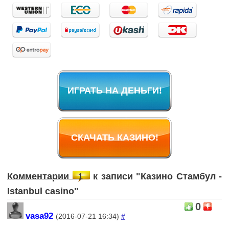
ИГРАТЬ НА ДЕНЬГИ!
СКАЧАТЬ КАЗИНО!
Комментарии
к записи "Казино Стамбул -
1
Istanbul casino"
0
vasa92
(2016-07-21 16:34)
#