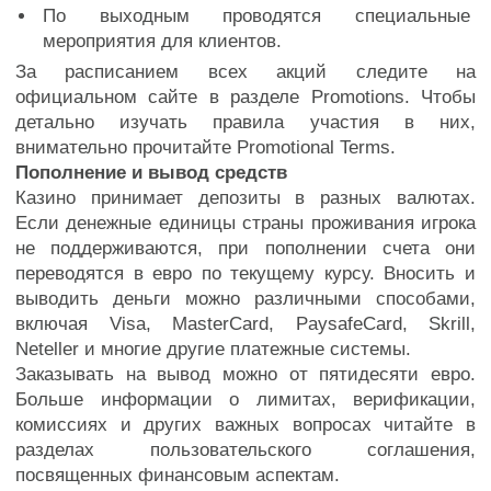
По выходным проводятся специальные
мероприятия для клиентов.
За расписанием всех акций следите на
официальном сайте в разделе Promotions. Чтобы
детально изучать правила участия в них,
внимательно прочитайте Promotional Terms.
Пополнение и вывод средств
Казино принимает депозиты в разных валютах.
Если денежные единицы страны проживания игрока
не поддерживаются, при пополнении счета они
переводятся в евро по текущему курсу. Вносить и
выводить деньги можно различными способами,
включая Visa, MasterCard, PaysafeCard, Skrill,
Neteller и многие другие платежные системы.
Заказывать на вывод можно от пятидесяти евро.
Больше информации о лимитах, верификации,
комиссиях и других важных вопросах читайте в
разделах пользовательского соглашения,
посвященных финансовым аспектам.