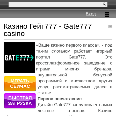
Вход
Казино Гейт777 - Gate777
casino
«Ваше казино первого класса», - под
таким слоганом работает игорный
портал Gate777. Это
кроссплатформенное заведение с
играми многих брендов,
внушительной бонусной
ИГРАТЬ
программой и множеством других
СЕЙЧАС
услуг, рассматриваемых далее в
статье.
БЫСТРАЯ
Первое впечатление
ЗАГРУЗКА
Дизайн Gate777 заслуживает самых
лестных отзывов. Казино