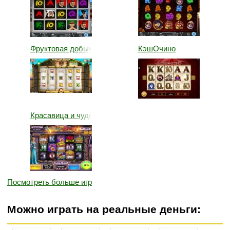
Фруктовая добыча - Перезагрузка
КэшОчино
Красавица и чудовище
Посмотреть больше игр
Можно играть на реальные деньги: