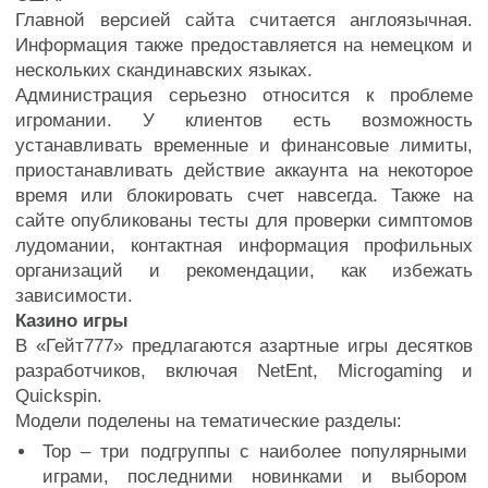
Главной версией сайта считается англоязычная.
Информация также предоставляется на немецком и
нескольких скандинавских языках.
Администрация серьезно относится к проблеме
игромании. У клиентов есть возможность
устанавливать временные и финансовые лимиты,
приостанавливать действие аккаунта на некоторое
время или блокировать счет навсегда. Также на
сайте опубликованы тесты для проверки симптомов
лудомании, контактная информация профильных
организаций и рекомендации, как избежать
зависимости.
Казино игры
В «Гейт777» предлагаются азартные игры десятков
разработчиков, включая NetEnt, Microgaming и
Quickspin.
Модели поделены на тематические разделы:
Top – три подгруппы с наиболее популярными
играми, последними новинками и выбором