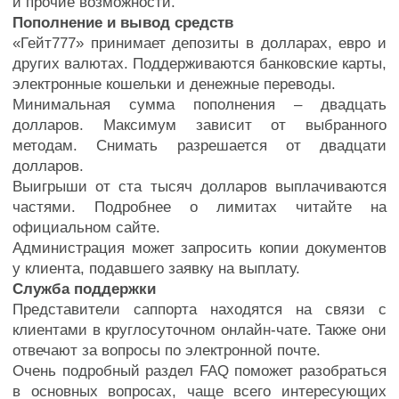
и прочие возможности.
Пополнение и вывод средств
«Гейт777» принимает депозиты в долларах, евро и
других валютах. Поддерживаются банковские карты,
электронные кошельки и денежные переводы.
Минимальная сумма пополнения – двадцать
долларов. Максимум зависит от выбранного
методам. Снимать разрешается от двадцати
долларов.
Выигрыши от ста тысяч долларов выплачиваются
частями. Подробнее о лимитах читайте на
официальном сайте.
Администрация может запросить копии документов
у клиента, подавшего заявку на выплату.
Служба поддержки
Представители саппорта находятся на связи с
клиентами в круглосуточном онлайн-чате. Также они
отвечают за вопросы по электронной почте.
Очень подробный раздел FAQ поможет разобраться
в основных вопросах, чаще всего интересующих