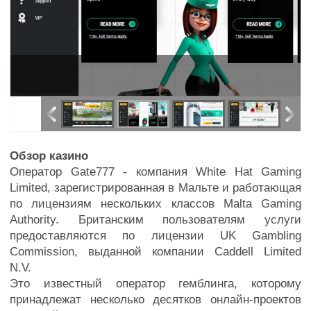
Обзор казино
Оператор Gate777 - компания White Hat Gaming
Limited, зарегистрированная в Мальте и работающая
по лицензиям нескольких классов Malta Gaming
Authority. Британским пользователям услуги
предоставляются по лицензии UK Gambling
Commission, выданной компании Caddell Limited
N.V.
Это известный оператор гемблинга, которому
принадлежат несколько десятков онлайн-проектов