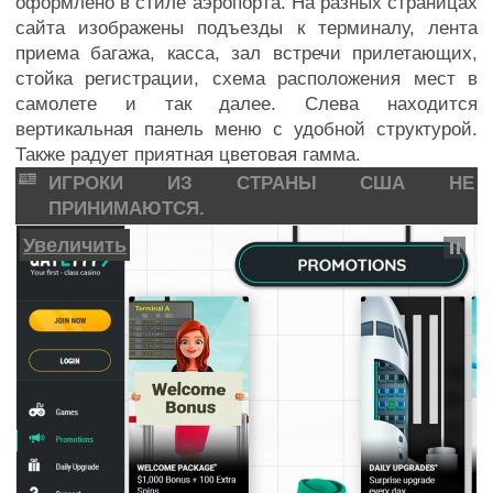
оформлено в стиле аэропорта. На разных страницах
сайта изображены подъезды к терминалу, лента
приема багажа, касса, зал встречи прилетающих,
стойка регистрации, схема расположения мест в
самолете и так далее. Слева находится
вертикальная панель меню с удобной структурой.
Также радует приятная цветовая гамма.
ИГРОКИ ИЗ СТРАНЫ США НЕ
ПРИНИМАЮТСЯ.
Увеличить