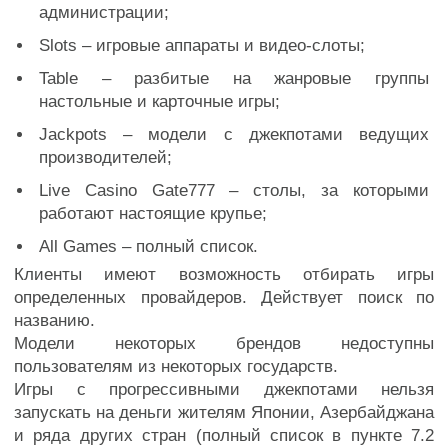
администрации;
Slots – игровые аппараты и видео-слоты;
Table – разбитые на жанровые группы
настольные и карточные игры;
Jackpots – модели с джекпотами ведущих
производителей;
Live Casino Gate777 – столы, за которыми
работают настоящие крупье;
All Games – полный список.
Клиенты имеют возможность отбирать игры
определенных провайдеров. Действует поиск по
названию.
Модели некоторых брендов недоступны
пользователям из некоторых государств.
Игры с прогрессивными джекпотами нельзя
запускать на деньги жителям Японии, Азербайджана
и ряда других стран (полный список в пункте 7.2