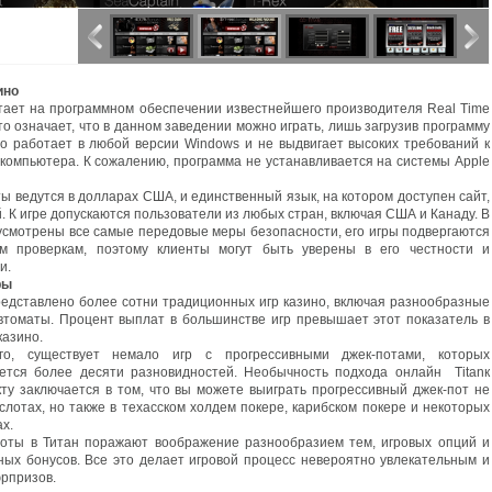
ино
отает на программном обеспечении известнейшего производителя Real Time
о означает, что в данном заведении можно играть, лишь загрузив программу
но работает в любой версии Windows и не выдвигает высоких требований к
компьютера. К сожалению, программа не устанавливается на системы Apple
ы ведутся в долларах США, и единственный язык, на котором доступен сайт,
. К игре допускаются пользователи из любых стран, включая США и Канаду. В
дусмотрены все самые передовые меры безопасности, его игры подвергаются
м проверкам, поэтому клиенты могут быть уверены в его честности и
и.
ры
редставлено более сотни традиционных игр казино, включая разнообразные
втоматы. Процент выплат в большинстве игр превышает этот показатель в
казино.
го, существует немало игр с прогрессивными джек-потами, которых
ется более десяти разновидностей. Необычность подхода онлайн Titanк
кту заключается в том, что вы можете выиграть прогрессивный джек-пот не
слотах, но также в техасском холдем покере, карибском покере и некоторых
ах.
оты в Титан поражают воображение разнообразием тем, игровых опций и
ных бонусов. Все это делает игровой процесс невероятно увлекательным и
рпризов.