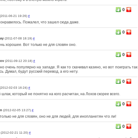
0
(2011-06-21 19:26)
#
понравилось. Пожалел, что зашел сюда даже.
0
lay
(2011-07-08 18:19)
#
нь хорошее. Вот только не для словян оно.
0
lov
(2011-09-12 20:18)
#
но очень популярно на западе. Я как то скачивал казино, но вот поиграть так
сь. Думал, будут русский перевод, а его нету.
0
(2012-02-03 16:24)
#
шлак, который не понятно на кого расчитан, на Лохов скорее всего.
0
on
(2012-02-05 13:27)
#
 только не для словян, оно не для людей, для инопланетян что ли!
0
n
(2012-02-21 11:20)
#