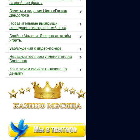
важнейшие факты
Взлеты и падения Ника «Грека»
Дандолоса
Поразительные выигрыши,
вошедшие в историю гемблинга
Брайан Молони: Я воровал, чтобы
играть.
Заблуждения о видео-покере
Нераскрытое преступление Билла
Бреннана
Как и зачем скачивать казино на
деньги?