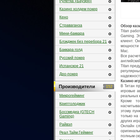
Рулетка «Бауэрн»
Казино холдем покер
Кено
Страваганза
Обзор каз
Titan раб
Мини-баккара
Gaming. Эт
клиент. О
Блэкджек без перебора 21
мощности 
Баккара голд
Mac.
Все расчет
Русский покер
английский
Испанское 21
Titan пре
регулярны
Дро-покер
надежност
Казино иг
Производители
В Титан п
152
игровые а
Микрогейминг
реальных 
Кроме то
Криптолоджик
насчитыва
этому пун
Боссмедиа (GTECH
только на 
Gaming)
других игр
Райвэл
Онлайн сл
оригиналь
Реал Тайм Гейминг
полным сю