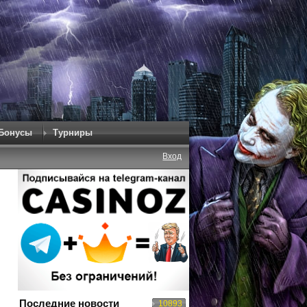
Бонусы
Турниры
Вход
Последние новости
10893