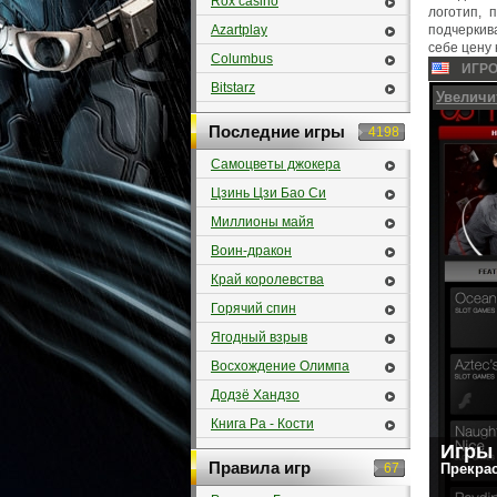
Rox casino
логотип, 
Azartplay
подчеркив
себе цену
Columbus
ИГРО
Bitstarz
Увеличи
Последние игры
4198
Самоцветы джокера
Цзинь Цзи Бао Си
Миллионы майя
Воин-дракон
Край королевства
Горячий спин
Ягодный взрыв
Восхождение Олимпа
Додзё Хандзо
Книга Ра - Кости
аница
Игры 
Правила игр
зино со стильным дизайном
67
Прекра