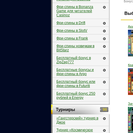
Бонус
Фри-спины в Bonanza
Game для читателей
Выб
Casinoz
Фри-спины в Drift
Ах
Фри-спины в SlotV
Фри-спины в Frank
Фри-спины новичкам в
BitStarz
Бесплатный бонус в
ZigZag777
Кр
Бесплатные бонусы и
фри-спины в Argo
Бесплатный бонус или
фри-спины в Futuriti
Бесплатный бонус 250
рублей в Energy
За
Турниры
98
«Гангстерский» турнир в
Джое
Турнир «Космическое