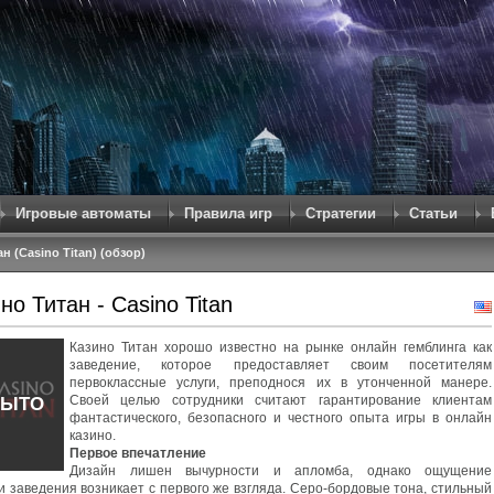
Игровые автоматы
Правила игр
Стратегии
Статьи
н (Casino Titan) (обзор)
но Титан - Casino Titan
Казино Титан хорошо известно на рынке онлайн гемблинга как
заведение, которое предоставляет своим посетителям
первоклассные услуги, преподнося их в утонченной манере.
Своей целью сотрудники считают гарантирование клиентам
РЫТО
фантастического, безопасного и честного опыта игры в онлайн
казино.
Первое впечатление
Дизайн лишен вычурности и апломба, однако ощущение
и заведения возникает с первого же взгляда. Серо-бордовые тона, стильный