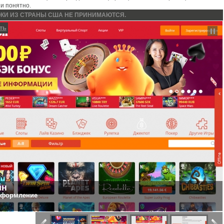
и понятно.
КИ ИЗ СТРАНЫ США НЕ ПРИНИМАЮТСЯ.
ть
йн
оформление