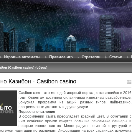
Игровые автоматы
Правила игр
Стратегии
Статьи
бон (Casibon casino) (обзор)
но Казибон - Casibon casino
Casibon.com – это молодой игорный портал, открывшийся в 2016
году. Клиентам доступны онлайн-игры известных разработчиков,
бонусная программа из акций разных типов, лайв-казино,
прогрессивные джекпоты и другие услуги.
РЫТО
Первое впечатление
В оформлении сайта преобладает красный цвет. В сочетании с
ним особенно яркими кажутся большие рекламные баннеры и
пестрые иконки слотов. Меню радует логичной структурой и
истемой навигации по разделам. Информация на всех страницах изложена