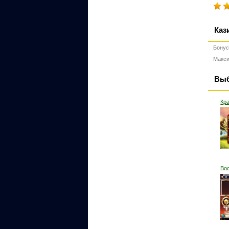
Каз
Бонус
Макси
Выб
Кр
Во