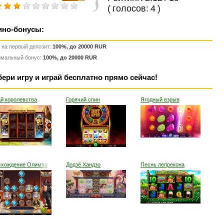
(
голосов:
4
)
ино-бонусы:
 на первый депозит:
100%, до 20000 RUR
мальный бонус:
100%, до 20000 RUR
ери игру и играй бесплатно прямо сейчас!
ай королевства
Горячий спин
Ягодный взрыв
схождение Олимпа
Додзё Хандзо
Песнь лепрекона