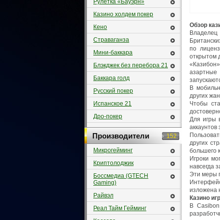
Рулетка «Бауэрн»
Казино холдем покер
Обзор каз
Кено
Владелец 
Страваганза
Британски
по лиценз
Мини-баккара
открытом 
«Казибон»
Блэкджек без перебора 21
азартные 
Баккара голд
запускаютс
В мобильн
Русский покер
других жа
Испанское 21
Чтобы ста
достоверн
Дро-покер
Для игры 
аккаунтов
Производители
Пользоват
152
других ст
Микрогейминг
большего 
Игроки мо
Криптолоджик
навсегда 
Эти меры 
Боссмедиа (GTECH
Интерфейс
Gaming)
изложена 
Райвэл
Казино иг
В Casibon
Реал Тайм Гейминг
разработ