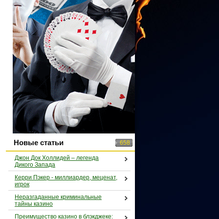
Новые статьи
658
Джон Док Холлидей – легенда
Дикого Запада
Керри Пэкер - миллиардер, меценат,
игрок
Неразгаданные криминальные
тайны казино
Преимущество казино в блэкджеке: