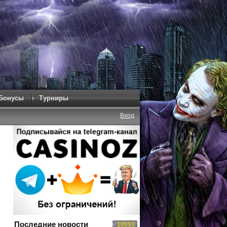
Бонусы
Турниры
Вход
Последние новости
10893