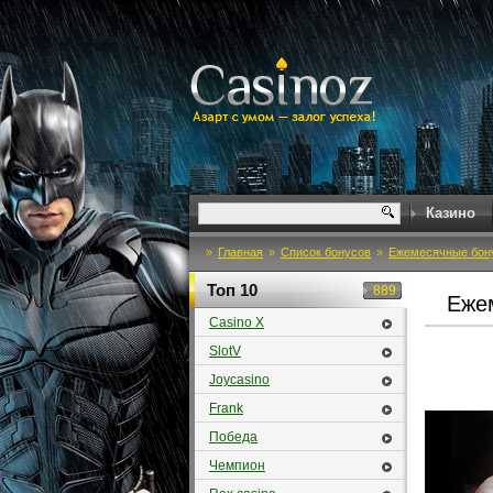
Казино
»
Главная
»
Список бонусов
»
Ежемесячные бон
Топ 10
889
Ежем
Casino X
SlotV
Joycasino
Frank
Победа
Чемпион