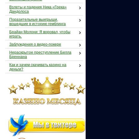
Взлеты и падения Ника «Грека»
Дандолоса
Поразительные выигрыши,
вошедшие в историю гемблинга
Брайан Молони: Я воровал, чтобы
играть.
Заблуждения о видео-покере
Нераскрытое преступление Билла
Бреннана
Как и зачем скачивать казино на
деньги?