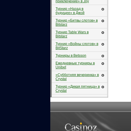
приключение» в Joy
Турнир «Назад в
будущее» в Джой
Турнир «Битвы слотов» в
Bitstarz
Турнир Table Wars в
Bitstarz
Турнир «Войны слотов» в
BitStarz
Турниры в Betsson
Ежедневные турниры в
Unibet
«Субботняя вечеринка» в
Crystal
Турнир «Дикая пятница» в
Crystal