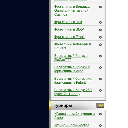
Фри-спины в Bonanza
Game для читателей
Casinoz
Фри-спины в Drift
Фри-спины в SlotV
Фри-спины в Frank
Фри-спины новичкам в
BitStarz
Бесплатный бонус в
ZigZag777
Бесплатные бонусы и
фри-спины в Argo
Бесплатный бонус или
фри-спины в Futuriti
Бесплатный бонус 250
рублей в Energy
Турниры
98
«Гангстерский» турнир в
Джое
Турнир «Космическое