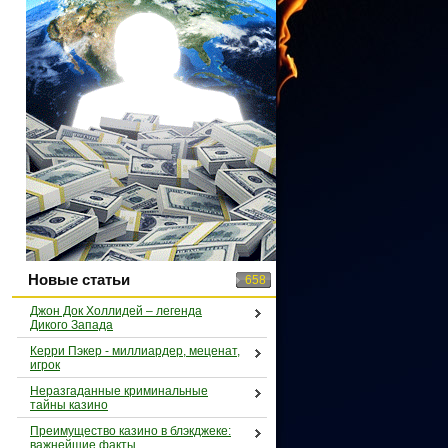
Новые статьи
658
Джон Док Холлидей – легенда
Дикого Запада
Керри Пэкер - миллиардер, меценат,
игрок
Неразгаданные криминальные
тайны казино
Преимущество казино в блэкджеке:
важнейшие факты