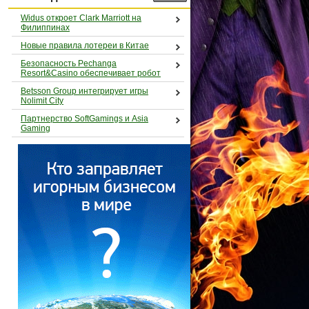
Widus откроет Clark Marriott на
Филиппинах
Новые правила лотереи в Китае
Безопасность Pechanga
Resort&Casino обеспечивает робот
Betsson Group интегрирует игры
Nolimit City
Партнерство SoftGamings и Asia
Gaming