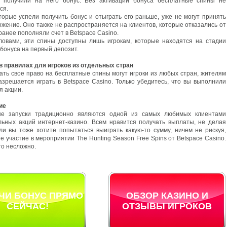
 получили на него бонус. Без активации бонуса бесплатные спины не
ся.
оторые успели получить бонус и отыграть его раньше, уже не могут принять
ожение. Оно также не распространяется на клиентов, которые отказались от
ранее пополняли счет в Betspace Casino.
ловами, эти спины доступны лишь игрокам, которые находятся на стадии
бонуса на первый депозит.
в правилах для игроков из отдельных стран
ать свое право на бесплатные спины могут игроки из любых стран, жителям
азрешается играть в Betspace Casino. Только убедитесь, что вы выполнили
я акции.
ие
ые запуски традиционно являются одной из самых любимых клиентами
ьных акций интернет-казино. Всем нравится получать выплаты, не делая
сли вы тоже хотите попытаться выиграть какую-то сумму, ничем не рискуя,
 участие в мероприятии The Hunting Season Free Spins от Betspace Casino.
то несложно.
ЧИ БОНУС ПРЯМО
ОБЗОР КАЗИНО И
СЕЙЧАС!
ОТЗЫВЫ ИГРОКОВ