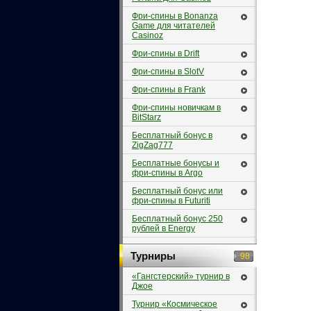
Фри-спины в Bonanza
Game для читателей
Casinoz
Фри-спины в Drift
Фри-спины в SlotV
Фри-спины в Frank
Фри-спины новичкам в
BitStarz
Бесплатный бонус в
ZigZag777
Бесплатные бонусы и
фри-спины в Argo
Бесплатный бонус или
фри-спины в Futuriti
Бесплатный бонус 250
рублей в Energy
Турниры
98
«Гангстерский» турнир в
Джое
Турнир «Космическое