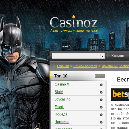
Казино
»
Главная
»
Список бонусов
»
Фриспины (Беспла
Топ 10
889
Бесп
Casino X
SlotV
Joycasino
открывающ
Frank
что на пе
второй – 5
Победа
Но на это
Чемпион
не закан
пятнадцат