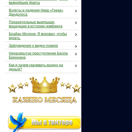
важнейшие факты
Взлеты и падения Ника «Грека»
Дандолоса
Поразительные выигрыши,
вошедшие в историю гемблинга
Брайан Молони: Я воровал, чтобы
играть.
Заблуждения о видео-покере
Нераскрытое преступление Билла
Бреннана
Как и зачем скачивать казино на
деньги?