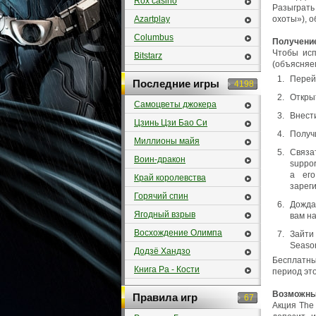
Rox casino
Разыграть
Azartplay
охоты»), о
Columbus
Получени
Чтобы исп
Bitstarz
(объясняем
Перейт
Последние игры
4198
Открыт
Самоцветы джокера
Внест
Цзинь Цзи Бао Си
Получ
Миллионы майя
Связ
Воин-дракон
suppor
а его
Край королевства
зареги
Горячий спин
Дожда
Ягодный взрыв
вам н
Восхождение Олимпа
Зайти
Seaso
Додзё Хандзо
Бесплатны
Книга Ра - Кости
период это
Возможны
Правила игр
67
Акция The