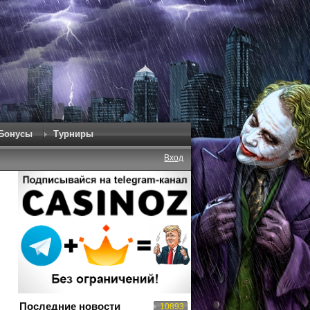
Бонусы
Турниры
Вход
Последние новости
10893